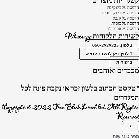
קטגוריות מוצרים
הדפסה על בלוקי עץ
הדפסה על בלוק זכוכית
הדפסה על קנבס
הדפסה על כוסות
הדפסה על אבן בזלת
לשירות הלקוחות Whatsapp
טלפון: 050-2929225
לחץ כאן למעבר לנציג
ביקורות
מכבדים ואוהבים
*טקסט הכתוב בלשון זכר או נקבה פונה לכל
המגדרים
Copyright © 2022 Tree Block Israel ltd. All Rights
Reserved
תפריט נגישות