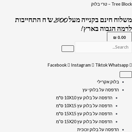
ילוג
כמות
Tree Block – טרי בלוק
תוכן
של
משלוח חינם בקנייה מעל 500 ש"ח התחייבות
2806
לרמה הגבוה בארץ !
-
תמונה
₪
0.00
מעוצבת
של
ברכת
Facebook
Instagram
Tiktok
Whatsapp
הבית
להדפסה
בלוק אקרילי
על
הדפסה על בלוקי עץ
קנבס
הדפסה על בלוק עץ 10X10 ס"מ
או
הדפסה על בלוק עץ 10X15 ס"מ
זכוכית
הדפסה על בלוק עץ 15X15 ס"מ
הדפסה על בלוק עץ 15X20 ס”מ
הדפסה על בלוק זכוכית