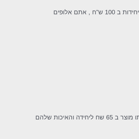
הזמנתי לאישתי ביום הנישואים, לא האמנתי שככה זה יגיע , כל בלוק עטוף בצלופן במבצע של 7 יחידות ב 100 ש"ח , אתם אלופים
אני רוצה להגיד פשוט ואוו!! לא להאמין שאפשר לקנות 7 יחידות ב 100 ש"ח רכשתי בקניון את אותו מוצר ב 65 שח ליחידה והאיכות שלהם