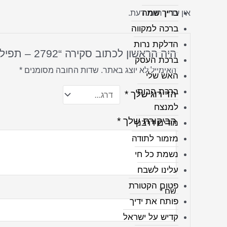
בריך שמה
אין עדיין חוות דעת.
ברכה למקווה
הדלקת נרות
היה הראשון לכתוב סקירה “2792 – תפילת הודיה לבורא עולם על קנבס או זכוכית”
ברכת העסק
האימייל לא יוצג באתר.
שדות החובה מסומנים
*
האש שלי
ברכת הבית
הדירוג שלך
*
למנצח
הביקורת שלך
*
מודים דרבנן
מזמור לתודה
נשמת כל חי
עלינו לשבח
פטום הקטורת
שם
*
פותח את ידיך
קדיש על ישראל