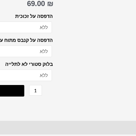
69.00
₪
הודיה
לבורא
הדפסה על זכוכית
עולם
על
הדפסה על קנבס מתוח על
קנבס
או
זכוכית
בלוק סטורי לא לתלייה