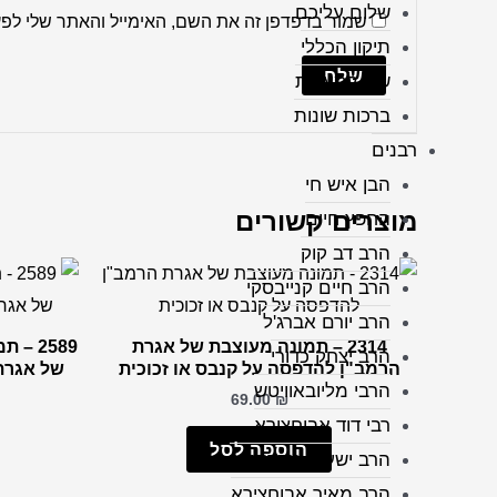
שלום עליכם
שמור בדפדפן זה את השם, האימייל והאתר שלי לפ
תיקון הכללי
שיר למעלות
ברכות שונות
רבנים
הבן איש חי
מוצרים קשורים
החפץ חיים
הרב דב קוק
הרב חיים קנייבסקי
הרב יורם אברג'ל
2314 – תמונה מעוצבת של אגרת
2589 
הרב יצחק כדורי
הרמב"ן להדפסה על קנבס או זכוכית
של אגרת 
הרבי מליובאוויטש
69.00
₪
רבי דוד אבוחצירא
הוספה לסל
הרב ישעיה מקרסטיר
הרב מאיר אבוחצירא