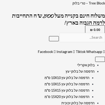
ילוג
כמות
Tree Block – טרי בלוק
תוכן
של
משלוח חינם בקנייה מעל 500 ש"ח התחייבות
2785
לרמה הגבוה בארץ !
-
האש
₪
0.00
שלי
בשילוב
תיקון
Facebook
Instagram
Tiktok
Whatsapp
הכללי
על
בלוק אקרילי
זכוכית
הדפסה על בלוקי עץ
אקסטרה
הדפסה על בלוק עץ 10X10 ס"מ
קליר
הדפסה על בלוק עץ 10X15 ס"מ
מחוסמת
הדפסה על בלוק עץ 15X15 ס"מ
ושקופה
הדפסה על בלוק עץ 15X20 ס”מ
הדפסה על בלוק זכוכית