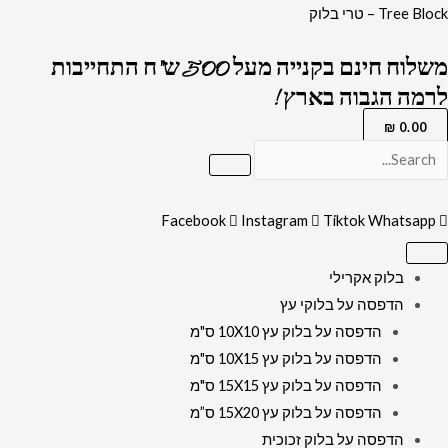
ילוג
כמות
Tree Block – טרי בלוק
תוכן
של
משלוח חינם בקנייה מעל 500 ש"ח התחייבות
2776
לרמה הגבוה בארץ !
-
תמונה
₪
0.00
מעוצבת
של
ברכת
Facebook
Instagram
Tiktok
Whatsapp
העסק
להדפסה
בלוק אקרילי
על
הדפסה על בלוקי עץ
קנבס
הדפסה על בלוק עץ 10X10 ס"מ
או
הדפסה על בלוק עץ 10X15 ס"מ
זכוכית
הדפסה על בלוק עץ 15X15 ס"מ
הדפסה על בלוק עץ 15X20 ס”מ
הדפסה על בלוק זכוכית