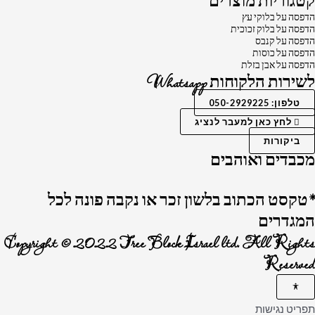
קטגוריות מוצרים
הדפסה על בלוקי עץ
הדפסה על בלוק זכוכית
הדפסה על קנבס
הדפסה על כוסות
הדפסה על אבן בזלת
לשירות הלקוחות Whatsapp
טלפון: 050-2929225
לחץ כאן למעבר לנציג
ביקורות
מכבדים ואוהבים
*טקסט הכתוב בלשון זכר או נקבה פונה לכל
המגדרים
Copyright © 2022 Tree Block Israel ltd. All Rights
Reserved
תפריט נגישות