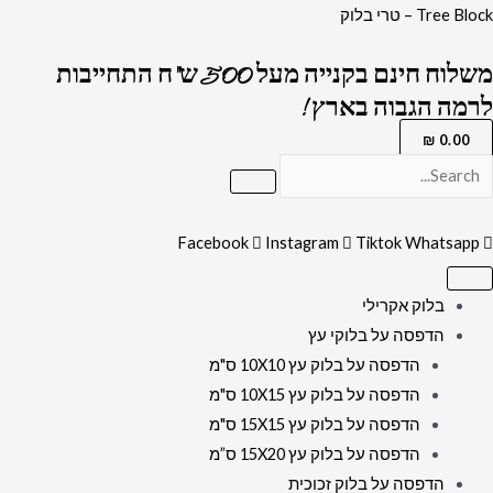
ילוג
כמות
Tree Block – טרי בלוק
תוכן
של
משלוח חינם בקנייה מעל 500 ש"ח התחייבות
2774
לרמה הגבוה בארץ !
-
ברכת
₪
0.00
מודים
דרבנן
מעוצבת
Facebook
Instagram
Tiktok
Whatsapp
בשחור
וזהב
בלוק אקרילי
לבית
הדפסה על בלוקי עץ
כנסת
הדפסה על בלוק עץ 10X10 ס"מ
על
הדפסה על בלוק עץ 10X15 ס"מ
קנבס
הדפסה על בלוק עץ 15X15 ס"מ
או
הדפסה על בלוק עץ 15X20 ס”מ
זכוכית
הדפסה על בלוק זכוכית