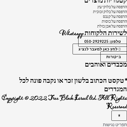
קטגוריות מוצרים
הדפסה על בלוקי עץ
הדפסה על בלוק זכוכית
הדפסה על קנבס
הדפסה על כוסות
הדפסה על אבן בזלת
לשירות הלקוחות Whatsapp
טלפון: 050-2929225
לחץ כאן למעבר לנציג
ביקורות
מכבדים ואוהבים
*טקסט הכתוב בלשון זכר או נקבה פונה לכל
המגדרים
Copyright © 2022 Tree Block Israel ltd. All Rights
Reserved
תפריט נגישות