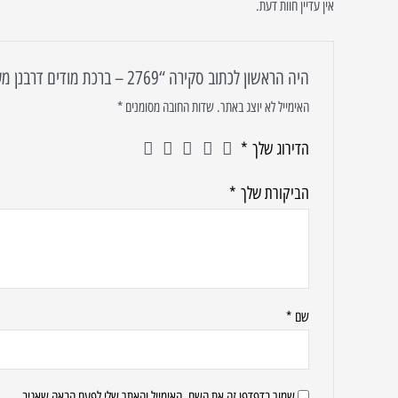
אין עדיין חוות דעת.
היה הראשון לכתוב סקירה “2769 – ברכת מודים דרבנן מעוצבת לבית כנסת על קנבס או זכוכית מחוסמת”
האימייל לא יוצג באתר.
שדות החובה מסומנים
*
הדירוג שלך
*
הביקורת שלך
*
שם
*
שמור בדפדפן זה את השם, האימייל והאתר שלי לפעם הבאה שאגיב.