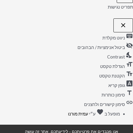
תפריט נגישות
close
פתיחה
וסגירה
keyboard
של
ניווט מקלדת
תפריט
visibility_off
הנגישות
ביטול אנימציות / הבהובים
nights_stay
Contrast
format_size
הגדלת טקסט
text_fields
הקטנת טקסט
font_download
גופן קריא
title
סימון כותרות
link
סימון קישורים ולחצנים
favorite
אהבה
מופעל ב
ע״י
עמית מורנו
אנו מכבדים את פרטיותכם - לידיעתכם, אתר זה עושה