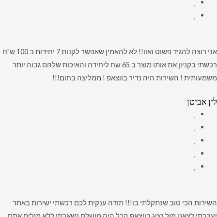
אני רוצה להגיד פשוט ואוו!! לא להאמין שאפשר לקנות 7 יחידות ב 100 ש"ח
רכשתי בקניון את אותו מוצר ב 65 שח ליחידה והאיכות שלהם גבוה יותר
משמעותית ! השירות היה נדיר בווצאפ ! ממליצה בחום!!!
לין אביטן
השירות הכי טוב שנתקלתי בו!!! תודה ענקית לכם רכשתי ישירות באתר
ועברתי לצאט מול נציג בווצאפ הכל היה מושלם נשארתי ללא מילים אתם