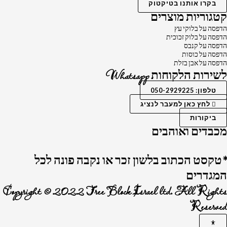
בקרו אותנו בטיקטוק
קטגוריות מוצרים
הדפסה על בלוקי עץ
הדפסה על בלוק זכוכית
הדפסה על קנבס
הדפסה על כוסות
הדפסה על אבן בזלת
לשירות הלקוחות Whatsapp
טלפון: 050-2929225
לחץ כאן למעבר לנציג
ביקורות
מכבדים ואוהבים
*טקסט הכתוב בלשון זכר או נקבה פונה לכל
המגדרים
Copyright © 2022 Tree Block Israel ltd. All Rights
Reserved