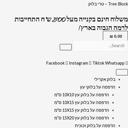
ילוג
כמות
Tree Block – טרי בלוק
תוכן
של
משלוח חינם בקנייה מעל 500 ש"ח התחייבות
2730
לרמה הגבוה בארץ !
-
תמונה
₪
0.00
מעוצבת
של
תפילה
Facebook
Instagram
Tiktok
Whatsapp
לפני
הטבילה
בלוק אקרילי
לאישה
הדפסה על בלוקי עץ
במקווה
הדפסה על בלוק עץ 10X10 ס"מ
על
הדפסה על בלוק עץ 10X15 ס"מ
קנבס
הדפסה על בלוק עץ 15X15 ס"מ
או
הדפסה על בלוק עץ 15X20 ס”מ
זכוכית
הדפסה על בלוק זכוכית