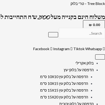
ילוג
כמות
Tree Block – טרי בלוק
תוכן
של
משלוח חינם בקנייה מעל 500 ש"ח התחייבות לרמה הגבוה בארץ !
2729
-
₪
0.00
תמונה
מעוצבת
ברכת
Facebook
Instagram
Tiktok
Whatsapp
הגומל
על
בלוק אקרילי
קנבס
הדפסה על בלוקי עץ
או
הדפסה על בלוק עץ 10X10 ס"מ
זכוכית
הדפסה על בלוק עץ 10X15 ס"מ
הדפסה על בלוק עץ 15X15 ס"מ
הדפסה על בלוק עץ 15X20 ס”מ
הדפסה על בלוק זכוכית