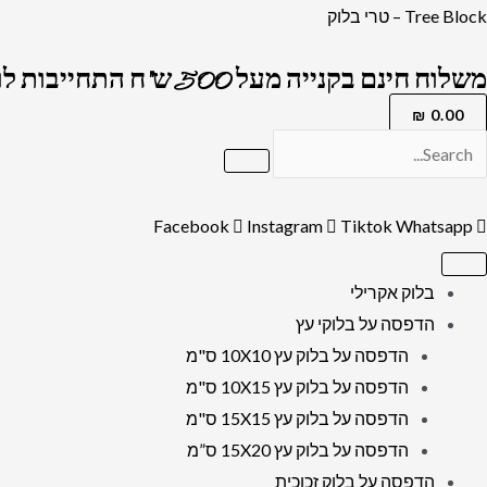
ילוג
כמות
Tree Block – טרי בלוק
תוכן
של
משלוח חינם בקנייה מעל 500 ש"ח התחייבות לרמה הגבוה בארץ !
2717-
תמונה
₪
0.00
מעוצבת
על
קנבס
Facebook
Instagram
Tiktok
Whatsapp
או
זכוכית
בלוק אקרילי
של
הדפסה על בלוקי עץ
תפילת
הדפסה על בלוק עץ 10X10 ס"מ
השל"ה
הדפסה על בלוק עץ 10X15 ס"מ
הקדוש
הדפסה על בלוק עץ 15X15 ס"מ
הדפסה על בלוק עץ 15X20 ס”מ
הדפסה על בלוק זכוכית