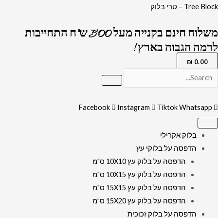
ילוג
כמות
Tree Block – טרי בלוק
תוכן
של
משלוח חינם בקנייה מעל 500 ש"ח התחייבות
2712
לרמה הגבוה בארץ !
-
תמונה
₪
0.00
מודרנית
מעוצבת
של
Facebook
Instagram
Tiktok
Whatsapp
אגרת
הרמב"ן
בלוק אקרילי
על
הדפסה על בלוקי עץ
קנבס
הדפסה על בלוק עץ 10X10 ס"מ
או
הדפסה על בלוק עץ 10X15 ס"מ
זכוכית
הדפסה על בלוק עץ 15X15 ס"מ
הדפסה על בלוק עץ 15X20 ס”מ
הדפסה על בלוק זכוכית