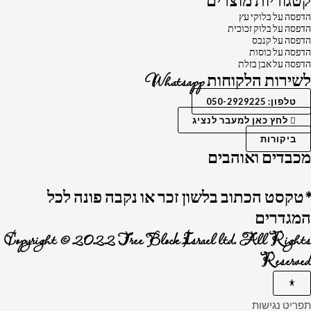
קטגוריות מוצרים
הדפסה על בלוקי עץ
הדפסה על בלוק זכוכית
הדפסה על קנבס
הדפסה על כוסות
הדפסה על אבן בזלת
לשירות הלקוחות Whatsapp
טלפון: 050-2929225
לחץ כאן למעבר לנציג
ביקורות
מכבדים ואוהבים
*טקסט הכתוב בלשון זכר או נקבה פונה לכל
המגדרים
Copyright © 2022 Tree Block Israel ltd. All Rights
Reserved
תפריט נגישות