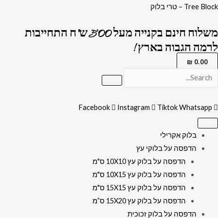
ילוג
כמות
Tree Block – טרי בלוק
תוכן
של
משלוח חינם בקנייה מעל 500 ש"ח התחייבות
2707
לרמה הגבוה בארץ !
-
ברכת
₪
0.00
מודים
דרבנן
מעוצבת
Facebook
Instagram
Tiktok
Whatsapp
לבית
כנסת
בלוק אקרילי
על
הדפסה על בלוקי עץ
קנבס
הדפסה על בלוק עץ 10X10 ס"מ
או
הדפסה על בלוק עץ 10X15 ס"מ
זכוכית
הדפסה על בלוק עץ 15X15 ס"מ
מחוסמת
הדפסה על בלוק עץ 15X20 ס”מ
הדפסה על בלוק זכוכית