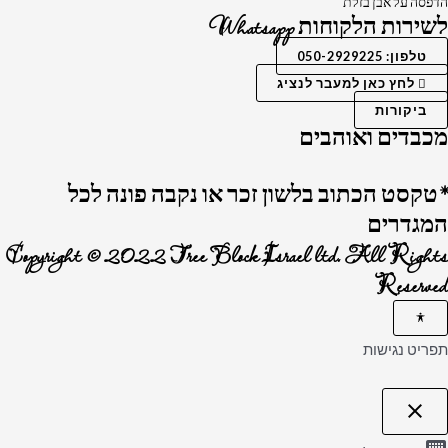
הדפסה על אבן בזלת
לשירות הלקוחות Whatsapp
טלפון: 050-2929225
לחץ כאן למעבר לנציג
ביקורות
מכבדים ואוהבים
*טקסט הכתוב בלשון זכר או נקבה פונה לכל
המגדרים
Copyright © 2022 Tree Block Israel ltd. All Rights
Reserved
תפריט נגישות
close
פתיחה
וסגירה
keyboard