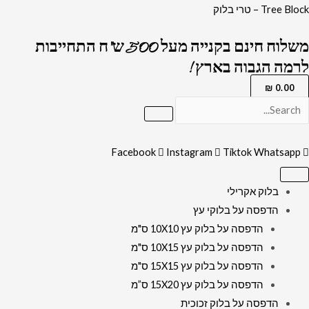
ילוג
כמות
Tree Block – טרי בלוק
תוכן
של
משלוח חינם בקנייה מעל 500 ש"ח התחייבות
2703
לרמה הגבוה בארץ !
-
ברכת
₪
0.00
"פותח
את
ידיך"
Facebook
Instagram
Tiktok
Whatsapp
על
זכוכית
בלוק אקרילי
שקופה
הדפסה על בלוקי עץ
אקסטרה
הדפסה על בלוק עץ 10X10 ס"מ
קליר
הדפסה על בלוק עץ 10X15 ס"מ
הדפסה על בלוק עץ 15X15 ס"מ
הדפסה על בלוק עץ 15X20 ס”מ
הדפסה על בלוק זכוכית