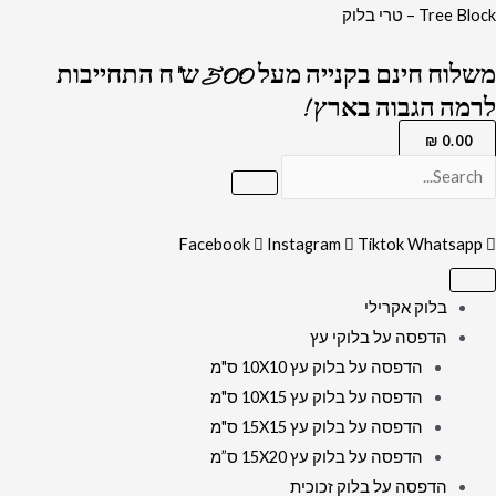
ילוג
כמות
Tree Block – טרי בלוק
תוכן
של
משלוח חינם בקנייה מעל 500 ש"ח התחייבות
2696
לרמה הגבוה בארץ !
-
ברכת
₪
0.00
מזמור
לתודה
מעוצבת
Facebook
Instagram
Tiktok
Whatsapp
בשחור
וזהב
בלוק אקרילי
עם
הדפסה על בלוקי עץ
סמל
הדפסה על בלוק עץ 10X10 ס"מ
האש
הדפסה על בלוק עץ 10X15 ס"מ
שלי
הדפסה על בלוק עץ 15X15 ס"מ
על
הדפסה על בלוק עץ 15X20 ס”מ
קנבס
הדפסה על בלוק זכוכית
או