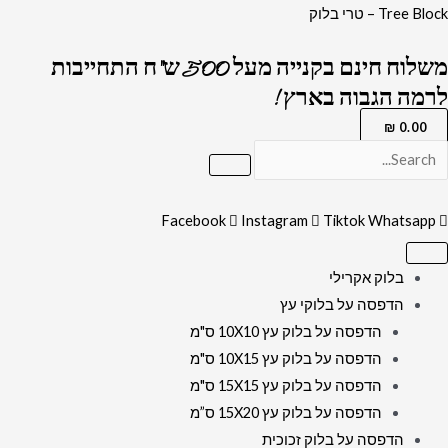
ילוג
כמות
Tree Block – טרי בלוק
תוכן
של
משלוח חינם בקנייה מעל 500 ש"ח התחייבות
2695
לרמה הגבוה בארץ !
-
ברכת
₪
0.00
מזמור
לתודה
על
Facebook
Instagram
Tiktok
Whatsapp
זכוכית
שקופה
בלוק אקרילי
אקסטרה
הדפסה על בלוקי עץ
קליר
הדפסה על בלוק עץ 10X10 ס"מ
עם
הדפסה על בלוק עץ 10X15 ס"מ
סמל
הדפסה על בלוק עץ 15X15 ס"מ
האש
הדפסה על בלוק עץ 15X20 ס”מ
שלי
הדפסה על בלוק זכוכית