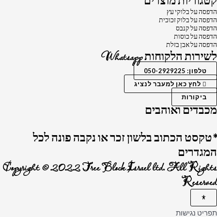
קטגוריות מוצרים
הדפסה על בלוקי עץ
הדפסה על בלוק זכוכית
הדפסה על קנבס
הדפסה על כוסות
הדפסה על אבן בזלת
לשירות הלקוחות Whatsapp
טלפון: 050-2929225
לחץ כאן למעבר לנציג
ביקורות
מכבדים ואוהבים
*טקסט הכתוב בלשון זכר או נקבה פונה לכל
המגדרים
Copyright © 2022 Tree Block Israel ltd. All Rights
Reserved
תפריט נגישות