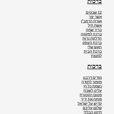
ברכות
12 שבטים
אשר יצר
אגרת הרמב"ן
אשת חיל
בריך שמה
ברכה למקווה
הדלקת נרות
ברכת העסק
האש שלי
ברכת הבית
למנצח
ברכות
מודים דרבנן
מזמור לתודה
נשמת כל חי
עלינו לשבח
פטום הקטורת
פותח את ידיך
קדיש על ישראל
שלום עליכם
תיקון הכללי