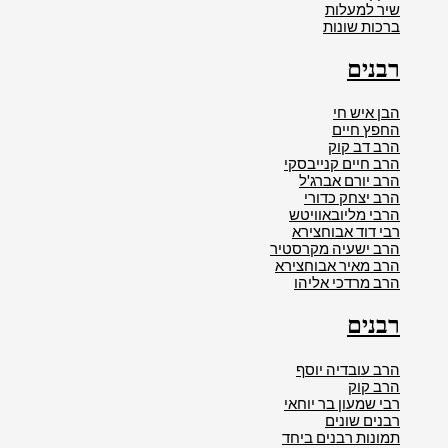
שיר למעלות
ברכות שונות
רבנים
הבן איש חי
החפץ חיים
הרב דב קוק
הרב חיים קנייבסקי
הרב יורם אברג'ל
הרב יצחק כדורי
הרבי מליובאוויטש
רבי דוד אבוחצירא
הרב ישעיה מקרסטיר
הרב מאיר אבוחצירא
הרב מרדכי אליהו
רבנים
הרב עובדיה יוסף
הרב קוק
רבי שמעון בר יוחאי
רבנים שונים
תמונות רבנים ביחד