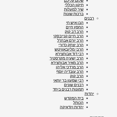
שלום עליכם
תיקון הכללי
שיר למעלות
ברכות שונות
רבנים
הבן איש חי
החפץ חיים
הרב דב קוק
הרב חיים קנייבסקי
הרב יורם אברג'ל
הרב יצחק כדורי
הרבי מליובאוויטש
רבי דוד אבוחצירא
הרב ישעיה מקרסטיר
הרב מאיר אבוחצירא
הרב מרדכי אליהו
הרב עובדיה יוסף
הרב קוק
רבי שמעון בר יוחאי
רבנים שונים
תמונות רבנים ביחד
יהדות
בית המקדש
הכותל
יהדות ויודאיקה