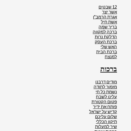
12 שבטים
אשר יצר
אגרת הרמב"ן
אשת חיל
בריך שמה
ברכה למקווה
הדלקת נרות
ברכת העסק
האש שלי
ברכת הבית
למנצח
ברכות
מודים דרבנן
מזמור לתודה
נשמת כל חי
עלינו לשבח
פטום הקטורת
פותח את ידיך
קדיש על ישראל
שלום עליכם
תיקון הכללי
שיר למעלות