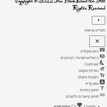
Copyright © 2022 Tree Block Israel ltd. All
Rights Reserved
תפריט נגישות
close
פתיחה
וסגירה
keyboard
של
ניווט מקלדת
תפריט
visibility_off
הנגישות
ביטול אנימציות / הבהובים
nights_stay
Contrast
format_size
הגדלת טקסט
text_fields
הקטנת טקסט
font_download
גופן קריא
title
סימון כותרות
link
סימון קישורים ולחצנים
אהבה
favorite
מופעל ב
ע״י
עמית מורנו