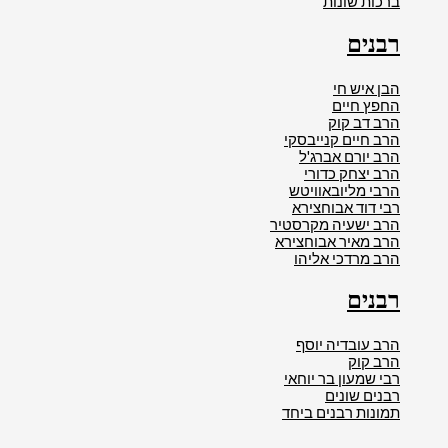
ברכות שונות
רבנים
הבן איש חי
החפץ חיים
הרב דב קוק
הרב חיים קנייבסקי
הרב יורם אברג'ל
הרב יצחק כדורי
הרבי מליובאוויטש
רבי דוד אבוחצירא
הרב ישעיה מקרסטיר
הרב מאיר אבוחצירא
הרב מרדכי אליהו
רבנים
הרב עובדיה יוסף
הרב קוק
רבי שמעון בר יוחאי
רבנים שונים
תמונות רבנים ביחד