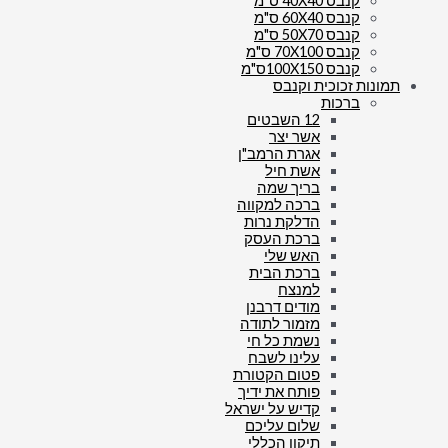
קנבס 40X40 ס"מ
קנבס 60X40 ס"מ
קנבס 50X70 ס"מ
קנבס 70X100 ס"מ
קנבס 100X150ס"מ
תמונות זכוכית וקנבס
ברכות
12 השבטים
אשר יצר
אגרת הרמב"ן
אשת חיל
בריך שמה
ברכה למקווה
הדלקת נרות
ברכת העסק
האש שלי
ברכת הבית
למנצח
מודים דרבנן
מזמור לתודה
נשמת כל חי
עלינו לשבח
פטום הקטורת
פותח את ידיך
קדיש על ישראל
שלום עליכם
תיקון הכללי