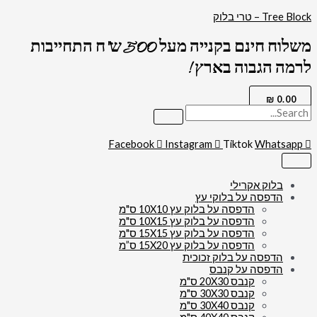
דילוג
כמות
Tree Block – טרי בלוק
של
לתוכן
2681
משלוח חינם בקנייה מעל 500 ש"ח התחייבות
-
ברכת
לרמה הגבוה בארץ !
פטום
הקטורת
מעוצבת
₪
0.00
על
קנבס
או
זכוכית
Facebook
Instagram
Tiktok
Whatsapp
מחוסמת
בלוק אקרילי
הדפסה על בלוקי עץ
הדפסה על בלוק עץ 10X10 ס"מ
הדפסה על בלוק עץ 10X15 ס"מ
הדפסה על בלוק עץ 15X15 ס"מ
הדפסה על בלוק עץ 15X20 ס”מ
הדפסה על בלוק זכוכית
הדפסה על קנבס
קנבס 20X30 ס"מ
קנבס 30X30 ס"מ
קנבס 30X40 ס"מ