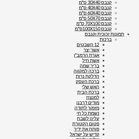
קנבס 30X40 ס"מ
קנבס 40X40 ס"מ
קנבס 60X40 ס"מ
קנבס 50X70 ס"מ
קנבס 70X100 ס"מ
קנבס 100X150ס"מ
תמונות זכוכית וקנבס
ברכות
12 השבטים
אשר יצר
אגרת הרמב"ן
אשת חיל
בריך שמה
ברכה למקווה
הדלקת נרות
ברכת העסק
האש שלי
ברכת הבית
למנצח
מודים דרבנן
מזמור לתודה
נשמת כל חי
עלינו לשבח
פטום הקטורת
פותח את ידיך
קדיש על ישראל