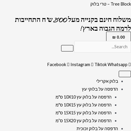
ילוג
כמות
Tree Block – טרי בלוק
תוכן
של
משלוח חינם בקנייה מעל 500 ש"ח התחייבות
2676
לרמה הגבוה בארץ !
-
תמונה
₪
0.00
מעוצבת
של
נשמת
Facebook
Instagram
Tiktok
Whatsapp
כל
חי
בלוק אקרילי
להדפסה
הדפסה על בלוקי עץ
על
הדפסה על בלוק עץ 10X10 ס"מ
קנבס
הדפסה על בלוק עץ 10X15 ס"מ
או
הדפסה על בלוק עץ 15X15 ס"מ
זכוכית
הדפסה על בלוק עץ 15X20 ס”מ
הדפסה על בלוק זכוכית