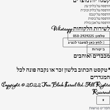
קטגוריות מוצרים
הדפסה על בלוקי עץ
הדפסה על בלוק זכוכית
הדפסה על קנבס
הדפסה על כוסות
הדפסה על אבן בזלת
לשירות הלקוחות Whatsapp
טלפון: 050-2929225
לחץ כאן למעבר לנציג
ביקורות
מכבדים ואוהבים
*טקסט הכתוב בלשון זכר או נקבה פונה לכל
המגדרים
Copyright © 2022 Tree Block Israel ltd. All Rights
Reserved
תפריט נגישות