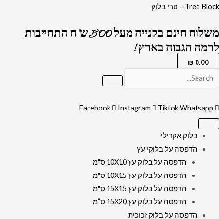
ילוג
כמות
Tree Block – טרי בלוק
תוכן
של
משלוח חינם בקנייה מעל 500 ש"ח התחייבות
2659
לרמה הגבוה בארץ !
–
תמונה
₪
0.00
מעוצבת
בכיתוב
מוזהב
Facebook
Instagram
Tiktok
Whatsapp
של
“האש
בלוק אקרילי
שלי
הדפסה על בלוקי עץ
"
הדפסה על בלוק עץ 10X10 ס"מ
על
הדפסה על בלוק עץ 10X15 ס"מ
קנבס
הדפסה על בלוק עץ 15X15 ס"מ
או
הדפסה על בלוק עץ 15X20 ס”מ
זכוכית
הדפסה על בלוק זכוכית