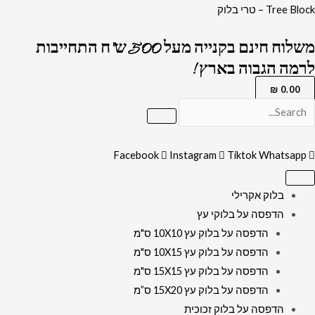
ילוג
כמות
Tree Block – טרי בלוק
תוכן
של
משלוח חינם בקנייה מעל 500 ש"ח התחייבות
2653
לרמה הגבוה בארץ !
–
תמונה
₪
0.00
מעוצבת
של
“האש
Facebook
Instagram
Tiktok
Whatsapp
שלי"
על
בלוק אקרילי
זכוכית
הדפסה על בלוקי עץ
מחוסמת
הדפסה על בלוק עץ 10X10 ס"מ
אקסטרה
הדפסה על בלוק עץ 10X15 ס"מ
קליר
הדפסה על בלוק עץ 15X15 ס"מ
הדפסה על בלוק עץ 15X20 ס”מ
הדפסה על בלוק זכוכית