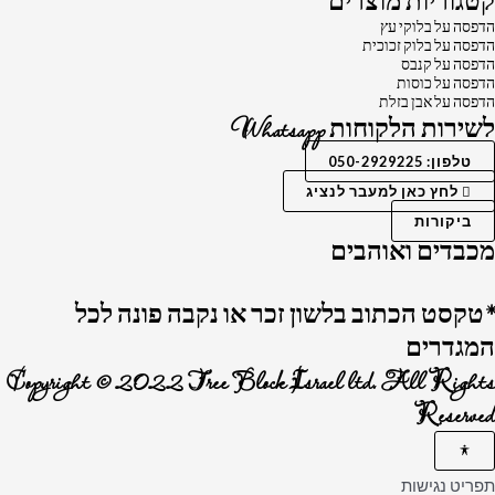
קטגוריות מוצרים
הדפסה על בלוקי עץ
הדפסה על בלוק זכוכית
הדפסה על קנבס
הדפסה על כוסות
הדפסה על אבן בזלת
לשירות הלקוחות Whatsapp
טלפון: 050-2929225
לחץ כאן למעבר לנציג
ביקורות
מכבדים ואוהבים
*טקסט הכתוב בלשון זכר או נקבה פונה לכל
המגדרים
Copyright © 2022 Tree Block Israel ltd. All Rights
Reserved
תפריט נגישות