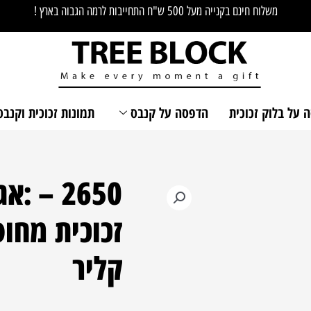
משלוח חינם בקנייה מעל 500 ש"ח התחייבות לרמה הגבוה בארץ !
 על בלוק זכוכית
הדפסה על קנבס
תמונות זכוכית וקנבס
2650 –
כמות
של
זכוכית מחו
2650
-
קליר
:אגרת
הרמב"ן
מעוצבת