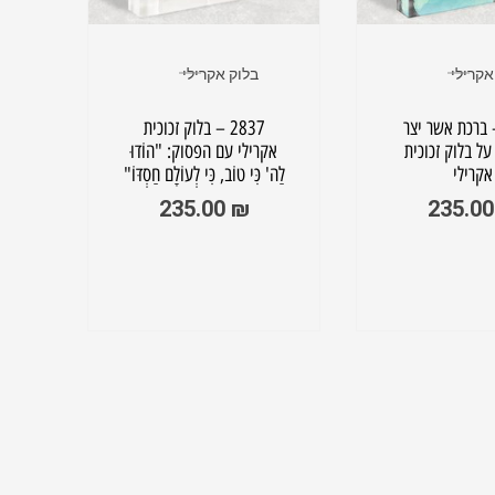
אקרילי
בלוק אקרילי
2 – ברכת אשר יצר
2837 – בלוק זכוכית
על בלוק זכוכית
אקרילי עם הפסוק: "הוֹדוּ
אק
אקרילי
לַה' כִּי טוֹב, כִּי לְעוֹלָם חַסְדּוֹ"
אל
235.00
₪
235.0