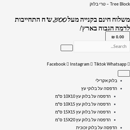
ילוג
כמות
Tree Block – טרי בלוק
תוכן
של
משלוח חינם בקנייה מעל 500 ש"ח התחייבות
2649
לרמה הגבוה בארץ !
-
ברכת
₪
0.00
"פותח
את
ידיך"
Facebook
Instagram
Tiktok
Whatsapp
צבעונית
להדפסה
בלוק אקרילי
על
הדפסה על בלוקי עץ
זכוכית
הדפסה על בלוק עץ 10X10 ס"מ
או
הדפסה על בלוק עץ 10X15 ס"מ
קנבס
הדפסה על בלוק עץ 15X15 ס"מ
הדפסה על בלוק עץ 15X20 ס”מ
הדפסה על בלוק זכוכית