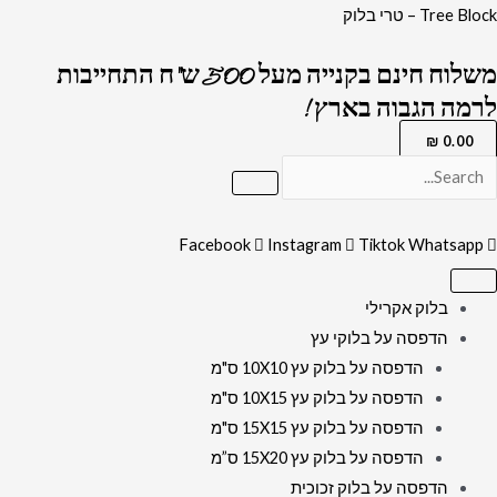
ילוג
כמות
Tree Block – טרי בלוק
תוכן
של
משלוח חינם בקנייה מעל 500 ש"ח התחייבות
2645
לרמה הגבוה בארץ !
-
תמונה
₪
0.00
מעוצבת
של
נשמת
Facebook
Instagram
Tiktok
Whatsapp
כל
חי
בלוק אקרילי
בגווני
הדפסה על בלוקי עץ
לבן
הדפסה על בלוק עץ 10X10 ס"מ
עם
הדפסה על בלוק עץ 10X15 ס"מ
זהב
הדפסה על בלוק עץ 15X15 ס"מ
הדפסה על בלוק עץ 15X20 ס”מ
הדפסה על בלוק זכוכית