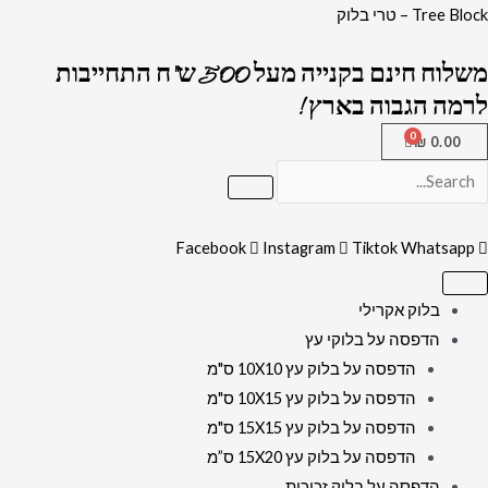
ילוג
כמות
Tree Block – טרי בלוק
תוכן
של
משלוח חינם בקנייה מעל 500 ש"ח התחייבות
2636
לרמה הגבוה בארץ !
-
ברכת
₪
0.00
פטום
הקטורת
מעוצבת
Facebook
Instagram
Tiktok
Whatsapp
על
קנבס
או
בלוק אקרילי
זכוכית
הדפסה על בלוקי עץ
מחוסמת
הדפסה על בלוק עץ 10X10 ס"מ
הדפסה על בלוק עץ 10X15 ס"מ
הדפסה על בלוק עץ 15X15 ס"מ
הדפסה על בלוק עץ 15X20 ס”מ
הדפסה על בלוק זכוכית