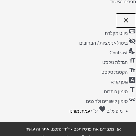
תפריט נגישות
close
פתיחה
וסגירה
keyboard
של
ניווט מקלדת
תפריט
visibility_off
הנגישות
ביטול אנימציות / הבהובים
nights_stay
Contrast
format_size
הגדלת טקסט
text_fields
הקטנת טקסט
font_download
גופן קריא
title
סימון כותרות
link
סימון קישורים ולחצנים
favorite
אהבה
מופעל ב
ע״י
עמית מורנו
אנו מכבדים את פרטיותכם - לידיעתכם, אתר זה עושה