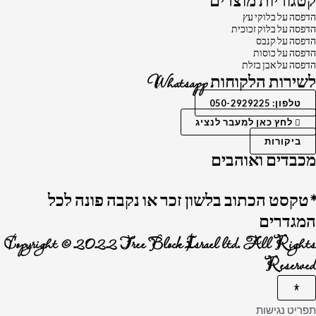
קטגוריות מוצרים
הדפסה על בלוקי עץ
הדפסה על בלוק זכוכית
הדפסה על קנבס
הדפסה על כוסות
הדפסה על אבן בזלת
לשירות הלקוחות Whatsapp
טלפון: 050-2929225
לחץ כאן למעבר לנציג
ביקורות
מכבדים ואוהבים
*טקסט הכתוב בלשון זכר או נקבה פונה לכל
המגדרים
Copyright © 2022 Tree Block Israel ltd. All Rights
Reserved
תפריט נגישות