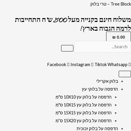
ילוג
כמות
Tree Block – טרי בלוק
תוכן
של
משלוח חינם בקנייה מעל 500 ש"ח התחייבות
2629
לרמה הגבוה בארץ !
-
ברכת
₪
0.00
הדלקת
נרות
שבת
Facebook
Instagram
Tiktok
Whatsapp
מעוצבת
להדפסה
בלוק אקרילי
על
הדפסה על בלוקי עץ
קנבס
הדפסה על בלוק עץ 10X10 ס"מ
או
הדפסה על בלוק עץ 10X15 ס"מ
זכוכית
הדפסה על בלוק עץ 15X15 ס"מ
מחוסמת
הדפסה על בלוק עץ 15X20 ס”מ
הדפסה על בלוק זכוכית