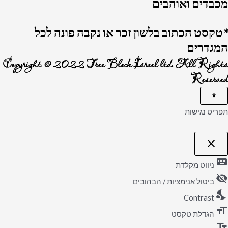
מכבדים ואוהבים
*טקסט הכתוב בלשון זכר או נקבה פונה לכל
המגדרים
Copyright © 2022 Tree Block Israel ltd. All Rights
Reserved
תפריט נגישות
close
פתיחה
וסגירה
keyboard
של
ניווט מקלדת
תפריט
visibility_off
הנגישות
ביטול אנימציות / הבהובים
nights_stay
Contrast
format_size
הגדלת טקסט
text_fields