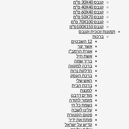
קנבס 30X40 ס"מ
קנבס 40X40 ס"מ
קנבס 60X40 ס"מ
קנבס 50X70 ס"מ
קנבס 70X100 ס"מ
קנבס 100X150ס"מ
תמונות זכוכית וקנבס
ברכות
12 השבטים
אשר יצר
אגרת הרמב"ן
אשת חיל
בריך שמה
ברכה למקווה
הדלקת נרות
ברכת העסק
האש שלי
ברכת הבית
למנצח
מודים דרבנן
מזמור לתודה
נשמת כל חי
עלינו לשבח
פטום הקטורת
פותח את ידיך
קדיש על ישראל