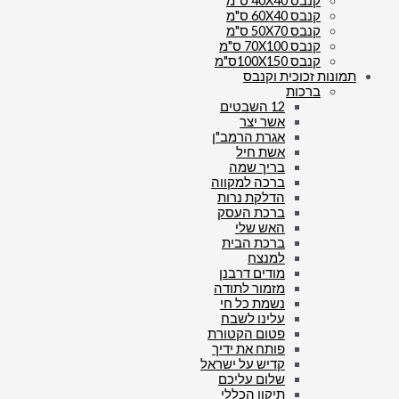
קנבס 40X40 ס"מ
קנבס 60X40 ס"מ
קנבס 50X70 ס"מ
קנבס 70X100 ס"מ
קנבס 100X150ס"מ
תמונות זכוכית וקנבס
ברכות
12 השבטים
אשר יצר
אגרת הרמב"ן
אשת חיל
בריך שמה
ברכה למקווה
הדלקת נרות
ברכת העסק
האש שלי
ברכת הבית
למנצח
מודים דרבנן
מזמור לתודה
נשמת כל חי
עלינו לשבח
פטום הקטורת
פותח את ידיך
קדיש על ישראל
שלום עליכם
תיקון הכללי