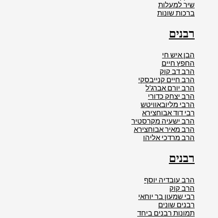
שיר למעלות
ברכות שונות
רבנים
הבן איש חי
החפץ חיים
הרב דב קוק
הרב חיים קנייבסקי
הרב יורם אברג'ל
הרב יצחק כדורי
הרבי מליובאוויטש
רבי דוד אבוחצירא
הרב ישעיה מקרסטיר
הרב מאיר אבוחצירא
הרב מרדכי אליהו
רבנים
הרב עובדיה יוסף
הרב קוק
רבי שמעון בר יוחאי
רבנים שונים
תמונות רבנים ביחד