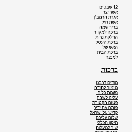
12 שבטים
אשר יצר
אגרת הרמב"ן
אשת חיל
בריך שמה
ברכה למקווה
הדלקת נרות
ברכת העסק
האש שלי
ברכת הבית
למנצח
ברכות
מודים דרבנן
מזמור לתודה
נשמת כל חי
עלינו לשבח
פטום הקטורת
פותח את ידיך
קדיש על ישראל
שלום עליכם
תיקון הכללי
שיר למעלות