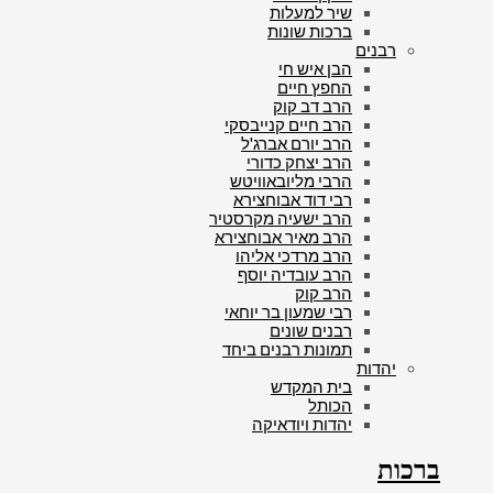
שיר למעלות
ברכות שונות
רבנים
הבן איש חי
החפץ חיים
הרב דב קוק
הרב חיים קנייבסקי
הרב יורם אברג'ל
הרב יצחק כדורי
הרבי מליובאוויטש
רבי דוד אבוחצירא
הרב ישעיה מקרסטיר
הרב מאיר אבוחצירא
הרב מרדכי אליהו
הרב עובדיה יוסף
הרב קוק
רבי שמעון בר יוחאי
רבנים שונים
תמונות רבנים ביחד
יהדות
בית המקדש
הכותל
יהדות ויודאיקה
ברכות