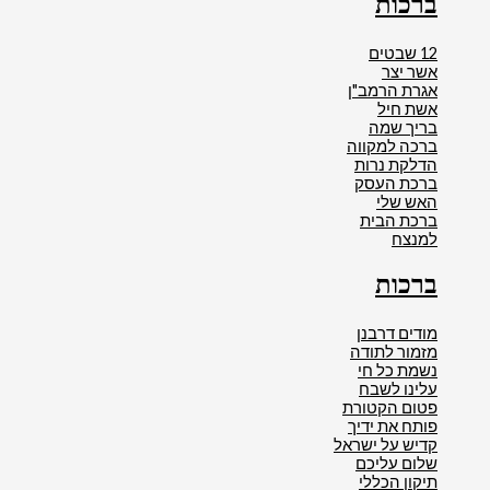
ברכות
12 שבטים
אשר יצר
אגרת הרמב"ן
אשת חיל
בריך שמה
ברכה למקווה
הדלקת נרות
ברכת העסק
האש שלי
ברכת הבית
למנצח
ברכות
מודים דרבנן
מזמור לתודה
נשמת כל חי
עלינו לשבח
פטום הקטורת
פותח את ידיך
קדיש על ישראל
שלום עליכם
תיקון הכללי