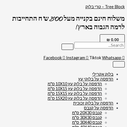
דילוג
כמות
Tree Block – טרי בלוק
של
לתוכן
2611
משלוח חינם בקנייה מעל 500 ש"ח התחייבות
-
ברכת
לרמה הגבוה בארץ !
בריך
שמה
מעוצבת
₪
0.00
לבית
כנסת
על
קנבס
Facebook
Instagram
Tiktok
Whatsapp
או
זכוכית
בלוק אקרילי
הדפסה על בלוקי עץ
הדפסה על בלוק עץ 10X10 ס"מ
הדפסה על בלוק עץ 10X15 ס"מ
הדפסה על בלוק עץ 15X15 ס"מ
הדפסה על בלוק עץ 15X20 ס”מ
הדפסה על בלוק זכוכית
הדפסה על קנבס
קנבס 20X30 ס"מ
קנבס 30X30 ס"מ
קנבס 30X40 ס"מ