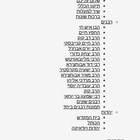
שלום עליכם
תיקון הכללי
שיר למעלות
ברכות שונות
רבנים
הבן איש חי
החפץ חיים
הרב דב קוק
הרב חיים קנייבסקי
הרב יורם אברג'ל
הרב יצחק כדורי
הרבי מליובאוויטש
רבי דוד אבוחצירא
הרב ישעיה מקרסטיר
הרב מאיר אבוחצירא
הרב מרדכי אליהו
הרב עובדיה יוסף
הרב קוק
רבי שמעון בר יוחאי
רבנים שונים
תמונות רבנים ביחד
יהדות
בית המקדש
הכותל
יהדות ויודאיקה