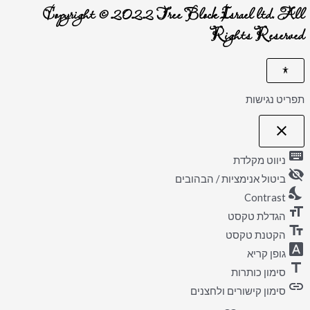
Copyright © 2022 Tree Block Israel ltd. All
Rights Reserved
תפריט נגישות
close
פתיחה
וסגירה
keyboard
של
ניווט מקלדת
תפריט
visibility_off
הנגישות
ביטול אנימציות / הבהובים
nights_stay
Contrast
format_size
הגדלת טקסט
text_fields
הקטנת טקסט
font_download
גופן קריא
title
סימון כותרות
link
סימון קישורים ולחצנים