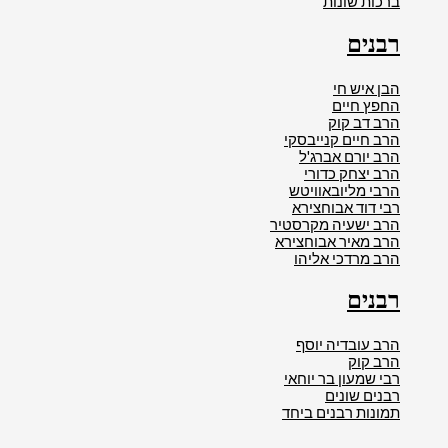
ברכות שונות
רבנים
הבן איש חי
החפץ חיים
הרב דב קוק
הרב חיים קנייבסקי
הרב יורם אברג'ל
הרב יצחק כדורי
הרבי מליובאוויטש
רבי דוד אבוחצירא
הרב ישעיה מקרסטיר
הרב מאיר אבוחצירא
הרב מרדכי אליהו
רבנים
הרב עובדיה יוסף
הרב קוק
רבי שמעון בר יוחאי
רבנים שונים
תמונות רבנים ביחד