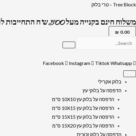
ילוג
כמות
Tree Block – טרי בלוק
תוכן
של
משלוח חינם בקנייה מעל 500 ש"ח התחייבות לרמה הגבוה בארץ !
2606
–
₪
0.00
ברכת
פטום
הקטורת
Facebook
Instagram
Tiktok
Whatsapp
מלבנית
להדפסה
בלוק אקרילי
על
הדפסה על בלוקי עץ
קנבס
הדפסה על בלוק עץ 10X10 ס"מ
או
הדפסה על בלוק עץ 10X15 ס"מ
זכוכית
הדפסה על בלוק עץ 15X15 ס"מ
מחוסמת
הדפסה על בלוק עץ 15X20 ס”מ
הדפסה על בלוק זכוכית