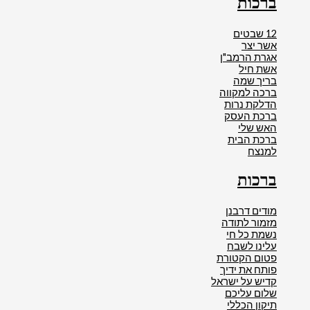
ברכות
12 שבטים
אשר יצר
אגרת הרמב"ן
אשת חיל
בריך שמה
ברכה למקווה
הדלקת נרות
ברכת העסק
האש שלי
ברכת הבית
למנצח
ברכות
מודים דרבנן
מזמור לתודה
נשמת כל חי
עלינו לשבח
פטום הקטורת
פותח את ידיך
קדיש על ישראל
שלום עליכם
תיקון הכללי