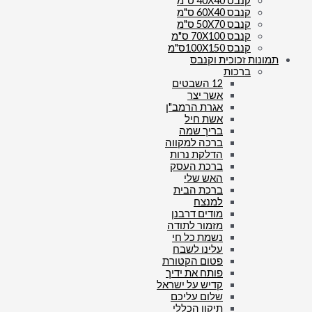
קנבס 40X40 ס"מ
קנבס 60X40 ס"מ
קנבס 50X70 ס"מ
קנבס 70X100 ס"מ
קנבס 100X150ס"מ
תמונות זכוכית וקנבס
ברכות
12 השבטים
אשר יצר
אגרת הרמב"ן
אשת חיל
בריך שמה
ברכה למקווה
הדלקת נרות
ברכת העסק
האש שלי
ברכת הבית
למנצח
מודים דרבנן
מזמור לתודה
נשמת כל חי
עלינו לשבח
פטום הקטורת
פותח את ידיך
קדיש על ישראל
שלום עליכם
תיקון הכללי