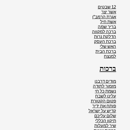
12 שבטים
אשר יצר
אגרת הרמב"ן
אשת חיל
בריך שמה
ברכה למקווה
הדלקת נרות
ברכת העסק
האש שלי
ברכת הבית
למנצח
ברכות
מודים דרבנן
מזמור לתודה
נשמת כל חי
עלינו לשבח
פטום הקטורת
פותח את ידיך
קדיש על ישראל
שלום עליכם
תיקון הכללי
שיר למעלות