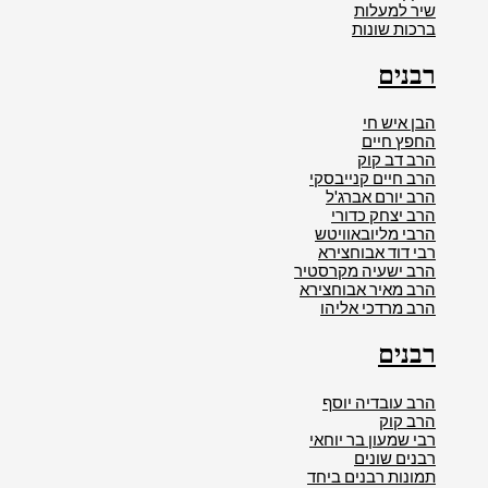
שיר למעלות
ברכות שונות
רבנים
הבן איש חי
החפץ חיים
הרב דב קוק
הרב חיים קנייבסקי
הרב יורם אברג'ל
הרב יצחק כדורי
הרבי מליובאוויטש
רבי דוד אבוחצירא
הרב ישעיה מקרסטיר
הרב מאיר אבוחצירא
הרב מרדכי אליהו
רבנים
הרב עובדיה יוסף
הרב קוק
רבי שמעון בר יוחאי
רבנים שונים
תמונות רבנים ביחד