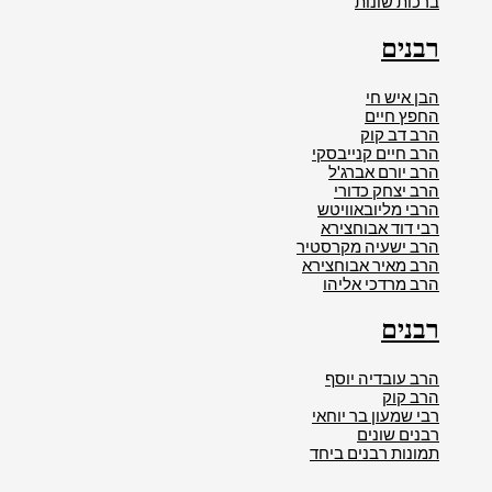
ברכות שונות
רבנים
הבן איש חי
החפץ חיים
הרב דב קוק
הרב חיים קנייבסקי
הרב יורם אברג'ל
הרב יצחק כדורי
הרבי מליובאוויטש
רבי דוד אבוחצירא
הרב ישעיה מקרסטיר
הרב מאיר אבוחצירא
הרב מרדכי אליהו
רבנים
הרב עובדיה יוסף
הרב קוק
רבי שמעון בר יוחאי
רבנים שונים
תמונות רבנים ביחד