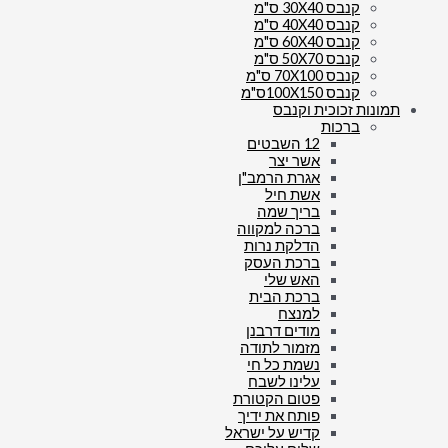
קנבס 30X40 ס"מ
קנבס 40X40 ס"מ
קנבס 60X40 ס"מ
קנבס 50X70 ס"מ
קנבס 70X100 ס"מ
קנבס 100X150ס"מ
תמונות זכוכית וקנבס
ברכות
12 השבטים
אשר יצר
אגרת הרמב"ן
אשת חיל
בריך שמה
ברכה למקווה
הדלקת נרות
ברכת העסק
האש שלי
ברכת הבית
למנצח
מודים דרבנן
מזמור לתודה
נשמת כל חי
עלינו לשבח
פטום הקטורת
פותח את ידיך
קדיש על ישראל