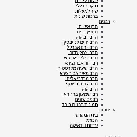
שלום עליכם
תיקון הכללי
שיר למעלות
ברכות שונות
רבנים
הבן איש חי
החפץ חיים
הרב דב קוק
הרב חיים קנייבסקי
הרב יורם אברג'ל
הרב יצחק כדורי
הרבי מליובאוויטש
רבי דוד אבוחצירא
הרב ישעיה מקרסטיר
הרב מאיר אבוחצירא
הרב מרדכי אליהו
הרב עובדיה יוסף
הרב קוק
רבי שמעון בר יוחאי
רבנים שונים
תמונות רבנים ביחד
יהדות
בית המקדש
הכותל
יהדות ויודאיקה