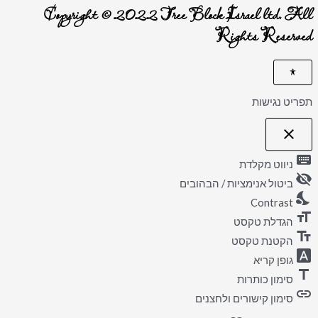
Copyright © 2022 Tree Block Israel ltd. All
Rights Reserved
תפריט נגישות
close
פתיחה
וסגירה
keyboard
של
ניווט מקלדת
תפריט
visibility_off
הנגישות
ביטול אנימציות / הבהובים
nights_stay
Contrast
format_size
הגדלת טקסט
text_fields
הקטנת טקסט
font_download
גופן קריא
title
סימון כותרות
link
סימון קישורים ולחצנים