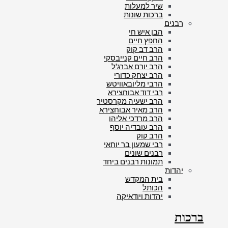
שיר למעלות
ברכות שונות
רבנים
הבן איש חי
החפץ חיים
הרב דב קוק
הרב חיים קנייבסקי
הרב יורם אברג'ל
הרב יצחק כדורי
הרבי מליובאוויטש
רבי דוד אבוחצירא
הרב ישעיה מקרסטיר
הרב מאיר אבוחצירא
הרב מרדכי אליהו
הרב עובדיה יוסף
הרב קוק
רבי שמעון בר יוחאי
רבנים שונים
תמונות רבנים ביחד
יהדות
בית המקדש
הכותל
יהדות ויודאיקה
ברכות