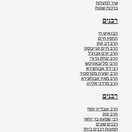
שיר למעלות
ברכות שונות
רבנים
הבן איש חי
החפץ חיים
הרב דב קוק
הרב חיים קנייבסקי
הרב יורם אברג'ל
הרב יצחק כדורי
הרבי מליובאוויטש
רבי דוד אבוחצירא
הרב ישעיה מקרסטיר
הרב מאיר אבוחצירא
הרב מרדכי אליהו
רבנים
הרב עובדיה יוסף
הרב קוק
רבי שמעון בר יוחאי
רבנים שונים
תמונות רבנים ביחד