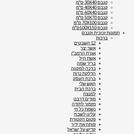
קנבס 30X40 ס"מ
קנבס 40X40 ס"מ
קנבס 60X40 ס"מ
קנבס 50X70 ס"מ
קנבס 70X100 ס"מ
קנבס 100X150ס"מ
תמונות זכוכית וקנבס
ברכות
12 השבטים
אשר יצר
אגרת הרמב"ן
אשת חיל
בריך שמה
ברכה למקווה
הדלקת נרות
ברכת העסק
האש שלי
ברכת הבית
למנצח
מודים דרבנן
מזמור לתודה
נשמת כל חי
עלינו לשבח
פטום הקטורת
פותח את ידיך
קדיש על ישראל