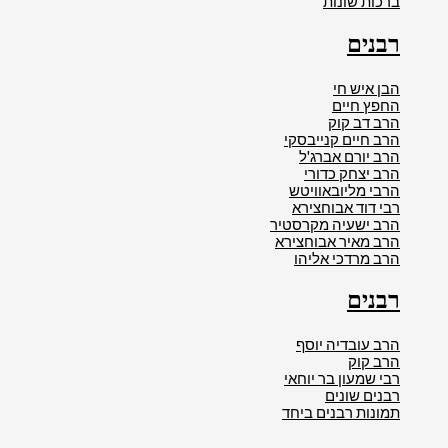
ברכות שונות
רבנים
הבן איש חי
החפץ חיים
הרב דב קוק
הרב חיים קנייבסקי
הרב יורם אברג'ל
הרב יצחק כדורי
הרבי מליובאוויטש
רבי דוד אבוחצירא
הרב ישעיה מקרסטיר
הרב מאיר אבוחצירא
הרב מרדכי אליהו
רבנים
הרב עובדיה יוסף
הרב קוק
רבי שמעון בר יוחאי
רבנים שונים
תמונות רבנים ביחד