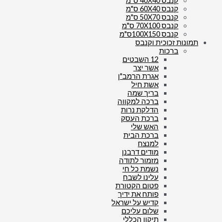
קנבס 40X40 ס"מ
קנבס 60X40 ס"מ
קנבס 50X70 ס"מ
קנבס 70X100 ס"מ
קנבס 100X150ס"מ
תמונות זכוכית וקנבס
ברכות
12 השבטים
אשר יצר
אגרת הרמב"ן
אשת חיל
בריך שמה
ברכה למקווה
הדלקת נרות
ברכת העסק
האש שלי
ברכת הבית
למנצח
מודים דרבנן
מזמור לתודה
נשמת כל חי
עלינו לשבח
פטום הקטורת
פותח את ידיך
קדיש על ישראל
שלום עליכם
תיקון הכללי