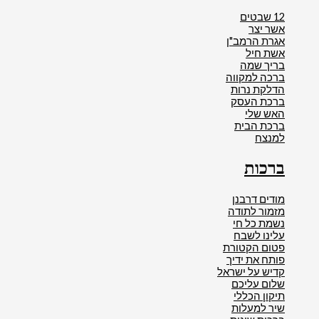
12 שבטים
אשר יצר
אגרת הרמב"ן
אשת חיל
בריך שמה
ברכה למקווה
הדלקת נרות
ברכת העסק
האש שלי
ברכת הבית
למנצח
ברכות
מודים דרבנן
מזמור לתודה
נשמת כל חי
עלינו לשבח
פטום הקטורת
פותח את ידיך
קדיש על ישראל
שלום עליכם
תיקון הכללי
שיר למעלות