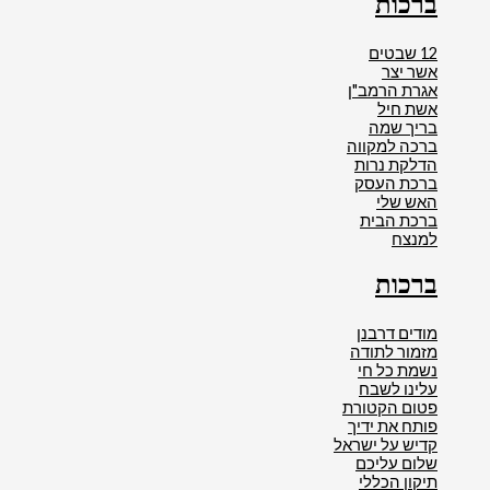
ברכות
12 שבטים
אשר יצר
אגרת הרמב"ן
אשת חיל
בריך שמה
ברכה למקווה
הדלקת נרות
ברכת העסק
האש שלי
ברכת הבית
למנצח
ברכות
מודים דרבנן
מזמור לתודה
נשמת כל חי
עלינו לשבח
פטום הקטורת
פותח את ידיך
קדיש על ישראל
שלום עליכם
תיקון הכללי