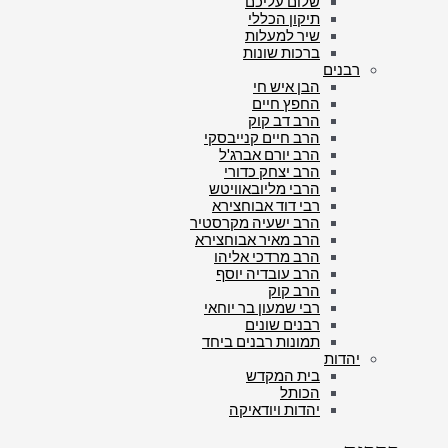
שלום עליכם
תיקון הכללי
שיר למעלות
ברכות שונות
רבנים
הבן איש חי
החפץ חיים
הרב דב קוק
הרב חיים קנייבסקי
הרב יורם אברג'ל
הרב יצחק כדורי
הרבי מליובאוויטש
רבי דוד אבוחצירא
הרב ישעיה מקרסטיר
הרב מאיר אבוחצירא
הרב מרדכי אליהו
הרב עובדיה יוסף
הרב קוק
רבי שמעון בר יוחאי
רבנים שונים
תמונות רבנים ביחד
יהדות
בית המקדש
הכותל
יהדות ויודאיקה