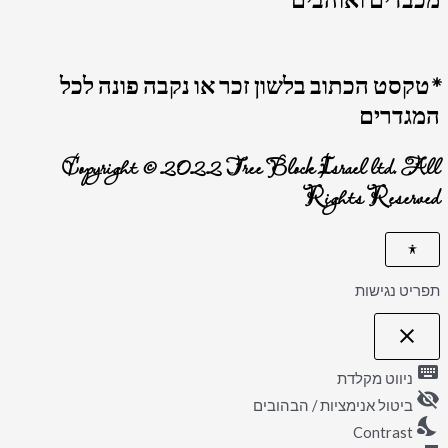
מכבדים ואוהבים
*טקסט הכתוב בלשון זכר או נקבה פונה לכל
המגדרים
Copyright © 2022 Tree Block Israel ltd. All
Rights Reserved
תפריט נגישות
close
פתיחה וסגירה של תפריט הנגישות
keyboard
ניווט מקלדת
visibility_off
ביטול אנימציות / הבהובים
nights_stay
Contrast