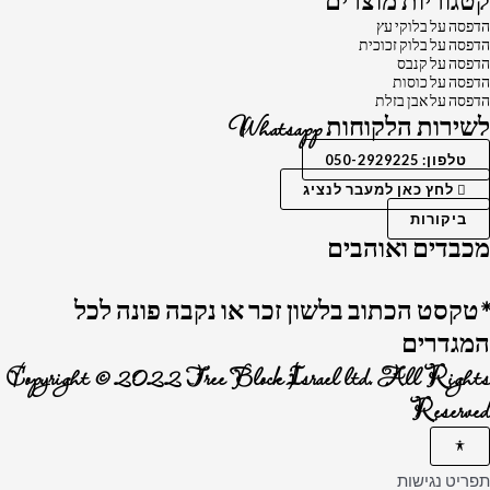
קטגוריות מוצרים
הדפסה על בלוקי עץ
הדפסה על בלוק זכוכית
הדפסה על קנבס
הדפסה על כוסות
הדפסה על אבן בזלת
לשירות הלקוחות Whatsapp
טלפון: 050-2929225
לחץ כאן למעבר לנציג
ביקורות
מכבדים ואוהבים
*טקסט הכתוב בלשון זכר או נקבה פונה לכל
המגדרים
Copyright © 2022 Tree Block Israel ltd. All Rights
Reserved
תפריט נגישות