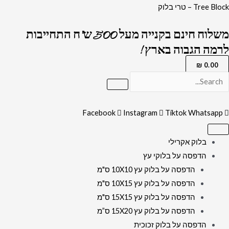
ילוג
כמות
Tree Block – טרי בלוק
תוכן
של
משלוח חינם בקנייה מעל 500 ש"ח התחייבות
2573-
לרמה הגבוה בארץ !
תמונה
מעוצבת
₪
0.00
על
קנבס
או
Facebook
Instagram
Tiktok
Whatsapp
זכוכית
של
בלוק אקרילי
מזמור
הדפסה על בלוקי עץ
לדוד
הדפסה על בלוק עץ 10X10 ס"מ
-
הדפסה על בלוק עץ 10X15 ס"מ
פרק
הדפסה על בלוק עץ 15X15 ס"מ
כ"ג
הדפסה על בלוק עץ 15X20 ס”מ
בתהילים
הדפסה על בלוק זכוכית