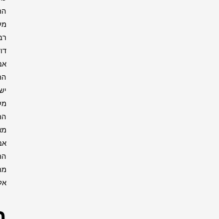
הרבי
מליובאוויטש
רבי
דוד
אבוחצירא
הרב
ישעיה
מקרסטיר
הרב
מאיר
אבוחצירא
הרב
מרדכי
אליהו
רבנים