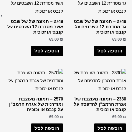
ברכות שונות
רבנים
2749 – תמונה של של שבט
הבן איש חי
אשר מסדרת 12 השבטים על
ס או זכוכית
החפץ חיים
69.0
הרב דב קוק
הרב חיים קנייבסקי
וספה לסל
הרב יורם אברג'ל
הרב יצחק כדורי
הרבי מליובאוויטש
רבי דוד אבוחצירא
הרב ישעיה מקרסטיר
2570 – תמונה מעוצבת
הרב מאיר אבוחצירא
דרנית של אגרת הרמב"ן
הרב מרדכי אליהו
קנבס או זכוכית
69.0
הרב עובדיה יוסף
הרב קוק
וספה לסל