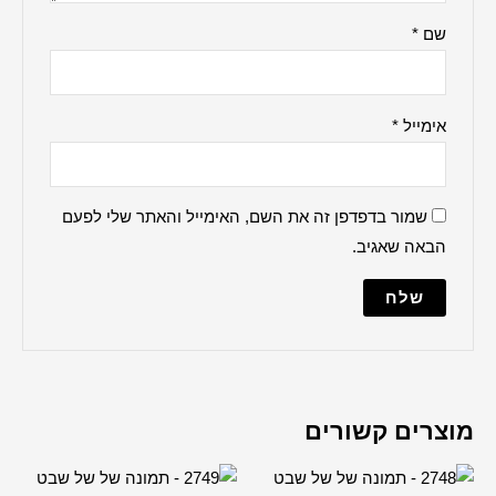
ברכה למקווה
הדלקת נרות
ברכת העסק
האש שלי
ברכת הבית
למנצח
מודים דרבנן
מייל והאתר שלי לפעם
מזמור לתודה
נשמת כל חי
עלינו לשבח
פטום הקטורת
פותח את ידיך
קדיש על ישראל
שלום עליכם
תיקון הכללי
שיר למעלות