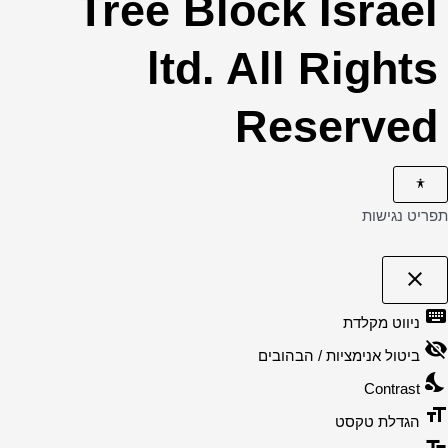
Tree Block Israel
ltd. All Rights
Reserved
תפריט נגישות
close
פתיחה
וסגירה
keyboard
של
ניווט מקלדת
תפריט
visibility_off
הנגישות
ביטול אנימציות / הבהובים
nights_stay
Contrast
format_size
הגדלת טקסט
text_fields