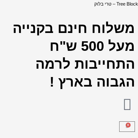
ילוג
כמות
Tree Block – טרי בלוק
תוכן
של
2563
משלוח חינם בקנייה
-
תמונה
מעל 500 ש"ח
מעוצבת
של
התחייבות לרמה
ברכת
הבית
הגבוה בארץ !
להדפסה
על
קנבס
או
זכוכית