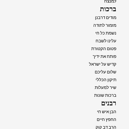
למנצח
ברכות
מודים דרבנן
מזמור לתודה
נשמת כל חי
עלינו לשבח
פטום הקטורת
פותח את ידיך
קדיש על ישראל
שלום עליכם
תיקון הכללי
שיר למעלות
ברכות שונות
רבנים
הבן איש חי
החפץ חיים
הרב דב קוק