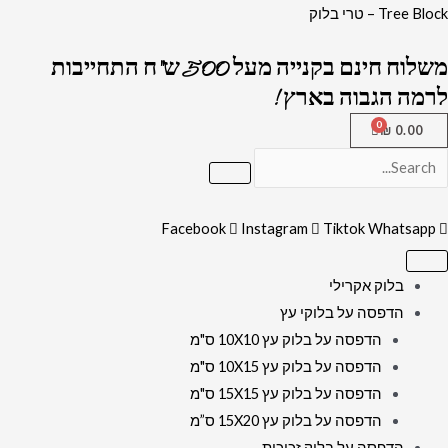
ילוג
כמות
Tree Block – טרי בלוק
תוכן
של
משלוח חינם בקנייה מעל 500 ש"ח התחייבות
2540
לרמה הגבוה בארץ !
-
ברכת
₪
0.00
פטום
הקטורת
גרפיטי
צבעונית
Facebook
Instagram
Tiktok
Whatsapp
להדפסה
על
בלוק אקרילי
קנבס
הדפסה על בלוקי עץ
או
הדפסה על בלוק עץ 10X10 ס"מ
זכוכית
הדפסה על בלוק עץ 10X15 ס"מ
הדפסה על בלוק עץ 15X15 ס"מ
הדפסה על בלוק עץ 15X20 ס”מ
הדפסה על בלוק זכוכית