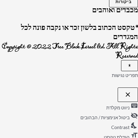
ביקורות
מכבדים ואוהבים
*טקסט הכתוב בלשון זכר או נקבה פונה לכל
המגדרים
Copyright © 2022 Tree Block Israel ltd. All Rights
Reserved
תפריט נגישות
close
פתיחה
וסגירה
keyboard
של
ניווט מקלדת
תפריט
visibility_off
הנגישות
ביטול אנימציות / הבהובים
nights_stay
Contrast
format_size
הגדלת טקסט