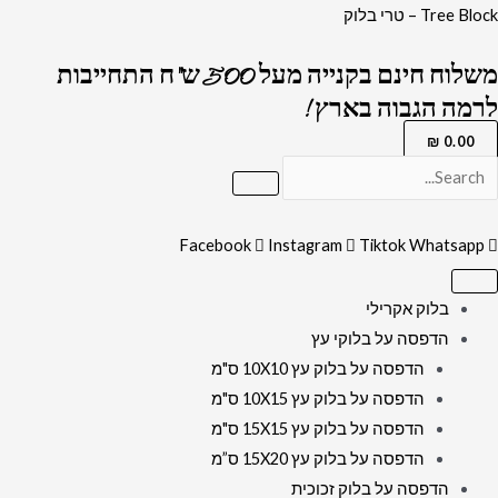
ילוג
כמות
Tree Block – טרי בלוק
תוכן
של
משלוח חינם בקנייה מעל 500 ש"ח התחייבות
2539
לרמה הגבוה בארץ !
-
ברכת
₪
0.00
פטום
הקטורת
מעוצבת
Facebook
Instagram
Tiktok
Whatsapp
להדפסה
על
בלוק אקרילי
קנבס
הדפסה על בלוקי עץ
או
הדפסה על בלוק עץ 10X10 ס"מ
זכוכית
הדפסה על בלוק עץ 10X15 ס"מ
מחוסמת
הדפסה על בלוק עץ 15X15 ס"מ
הדפסה על בלוק עץ 15X20 ס”מ
הדפסה על בלוק זכוכית