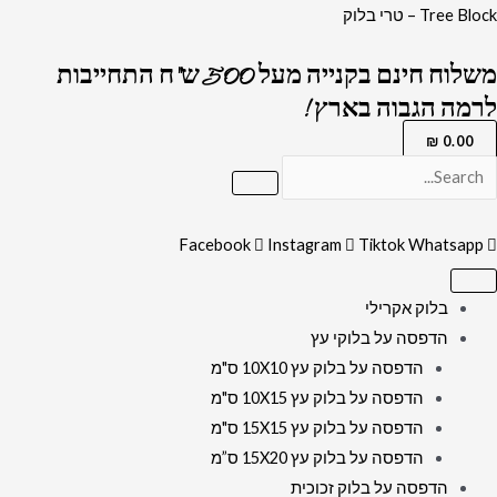
ילוג
כמות
Tree Block – טרי בלוק
תוכן
של
משלוח חינם בקנייה מעל 500 ש"ח התחייבות
2511
לרמה הגבוה בארץ !
-
ברכת
₪
0.00
אשר
יצר
מעוצבת
Facebook
Instagram
Tiktok
Whatsapp
בגווני
שחור
בלוק אקרילי
וזהב
הדפסה על בלוקי עץ
על
הדפסה על בלוק עץ 10X10 ס"מ
קנבס
הדפסה על בלוק עץ 10X15 ס"מ
או
הדפסה על בלוק עץ 15X15 ס"מ
זכוכית
הדפסה על בלוק עץ 15X20 ס”מ
הדפסה על בלוק זכוכית