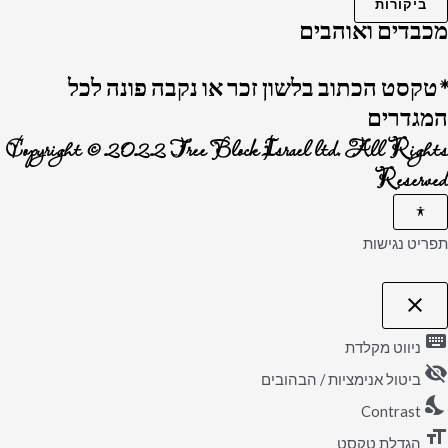
ביקורות
מכבדים ואוהבים
*טקסט הכתוב בלשון זכר או נקבה פונה לכל
המגדרים
Copyright © 2022 Tree Block Israel ltd. All Rights
Reserved
תפריט נגישות
close
פתיחה וסגירה של תפריט הנגישות
keyboard
ניווט מקלדת
visibility_off
ביטול אנימציות / הבהובים
nights_stay
Contrast
format_size
הגדלת טקסט