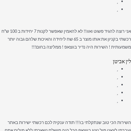
אני רוצה להגיד פשוט ואוו!! לא להאמין שאפשר לקנות 7 יחידות ב 100 ש"ח
רכשתי בקניון את אותו מוצר ב 65 שח ליחידה והאיכות שלהם גבוה יותר
משמעותית ! השירות היה נדיר בווצאפ ! ממליצה בחום!!!
לין אביטן
השירות הכי טוב שנתקלתי בו!!! תודה ענקית לכם רכשתי ישירות באתר
ועברתי לצאט מול נציג בווצאפ הכל היה מושלם נשארתי ללא מילים אתם