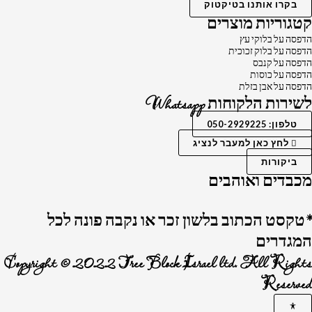
בקרו אותנו בטיקטוק
קטגוריות מוצרים
הדפסה על בלוקי עץ
הדפסה על בלוק זכוכית
הדפסה על קנבס
הדפסה על כוסות
הדפסה על אבן בזלת
לשירות הלקוחות Whatsapp
טלפון: 050-2929225
לחץ כאן למעבר לנציג
ביקורות
מכבדים ואוהבים
*טקסט הכתוב בלשון זכר או נקבה פונה לכל
המגדרים
Copyright © 2022 Tree Block Israel ltd. All Rights
Reserved