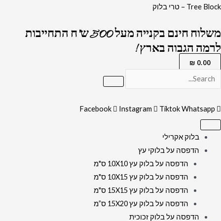
ילוג
כמות
Tree Block – טרי בלוק
תוכן
של
משלוח חינם בקנייה מעל 500 ש"ח התחייבות
2430
לרמה הגבוה בארץ !
-
ברכת
₪
0.00
אשת
חיל
ברקע
Facebook
Instagram
Tiktok
Whatsapp
דמוי
קלף
בלוק אקרילי
על
הדפסה על בלוקי עץ
זכוכית
הדפסה על בלוק עץ 10X10 ס"מ
אקסטרה
הדפסה על בלוק עץ 10X15 ס"מ
קליר
הדפסה על בלוק עץ 15X15 ס"מ
מחוסמת
הדפסה על בלוק עץ 15X20 ס”מ
ושקופה
הדפסה על בלוק זכוכית