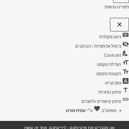
תפריט נגישות
close
פתיחה
וסגירה
keyboard
של
ניווט מקלדת
תפריט
visibility_off
הנגישות
ביטול אנימציות / הבהובים
nights_stay
Contrast
format_size
הגדלת טקסט
text_fields
הקטנת טקסט
font_download
גופן קריא
title
סימון כותרות
link
סימון קישורים ולחצנים
favorite
אהבה
מופעל ב
ע״י
עמית מורנו
אנו מכבדים את פרטיותכם - לידיעתכם, אתר זה עושה