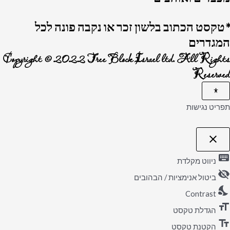
*טקסט הכתוב בלשון זכר או נקבה פונה לכל
המגדרים
Copyright © 2022 Tree Block Israel ltd. All Rights
Reserved
תפריט נגישות
close
פתיחה
וסגירה
keyboard
של
ניווט מקלדת
תפריט
visibility_off
הנגישות
ביטול אנימציות / הבהובים
nights_stay
Contrast
format_size
הגדלת טקסט
text_fields
הקטנת טקסט