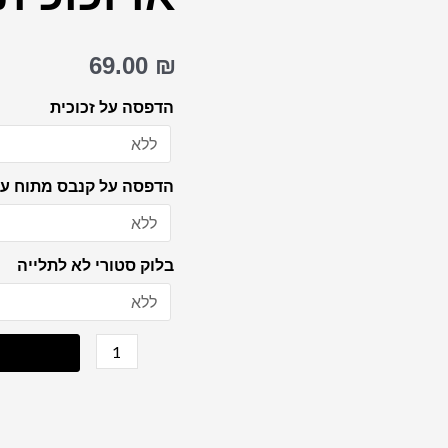
אשת
חיל
69.00
₪
מעוצבת
וצבעונית
הדפסה על זכוכית
על
קנבס
הדפסה על קנבס מתוח על
או
זכוכית
בלוק סטורי לא לתלייה