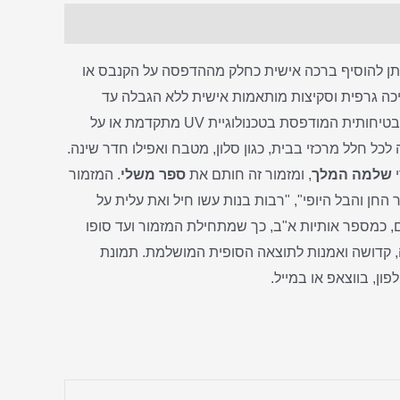
ן להוסיף ברכה אישית כחלק מההדפסה על הקנבס או
יכה גרפית וסקיצות מותאמות אישית ללא הגבלה עד
לקבלת התוצאה הרצויה. תמונה של ברכת אשת חיל מודפסת על זכוכית מחוסמת 6 מ"מ עובי אקסטרה קליר. הזכוכית מחוסמת ובטיחותית המודפסת בטכנולוגיית UV מתקדמת או על
ל חלל מרכזי בבית, כגון סלון, מטבח ואפילו חדר שינה.
י
שלמה המלך
, ומזמור זה חותם את
ספר משלי
. המזמור
 החן והבל היופי", "רבות בנות עשו חיל ואת עלית על
לזמר את הפרק "אשת חיל" לפני הקידוש בליל שבת כאות הערכה לאישה. ברכת אשת חיל בנויה מ-22 פסוקים, כמספר אותיות א"ב, כך שמתחילת המזמור ועד סופו
ה, קדושה ואמנות לתוצאה הסופית המושלמת. תמונת
ן, בווצאפ או במייל.