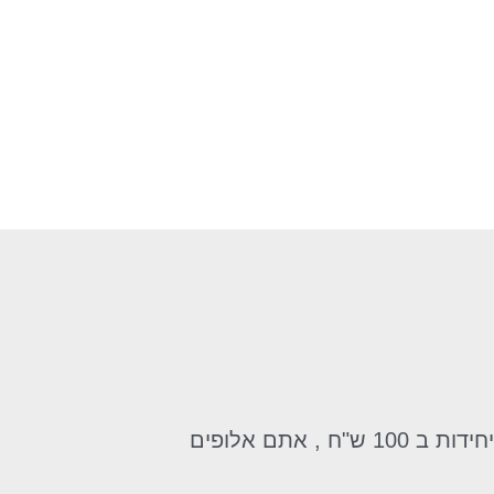
הזמנתי לאישתי ביום הנישואים, לא האמנתי שככה זה יגיע , כל בלוק עטוף בצלופן במבצע של 7 יחידות ב 100 ש"ח , אתם אלופים