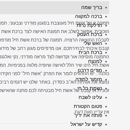
בריך שמה
תיאור
חוות דעת (0)
ברכה למקווה
תמונה זו של אשת חיל מעוצבת בסגנון מודרני וצבעוני. תמ
הדלקת נרות
הזכוכית. אפשר לשלב את תמונת האישה לצד ברכת אשת חיל,
ברכת העסק
האש שלי
קנבס איכותי לבחירתכם. אנו מדפיסים מגוון רחב של מידו
ברכת הבית
התמונה מוסיפה אור וקדושה לצד מראה מודרני, נקי ואלגנ
למנצח
אשת חיל הינו שיר הלל לאישה שיופיה מלווה בפנימיות. המזמ
מודים דרבנן
מזמור לתודה
נמצא את אותיות הא"ב כסדרן. באתר שלנו יש דגמים רבים
נשמת כל חי
זכוכית או קנבס של אשת חיל מבטיחה לכם מתנה שהאישה המ
עלינו לשבח
פטום הקטורת
אין עדיין חוות דעת.
פותח את ידיך
קדיש על ישראל