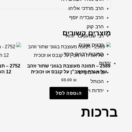
הרב מרדכי אליהו
הרב עובדיה יוסף
הרב קוק
מוצרים קשורים
רבי שמעון בר יוחאי
רבנים שונים
תמונות רבנים ביחד
יהדות
2589 – תמונה מעוצבת בגווני שחור וזהב
2752 
של אגרת הרמב"ן על קנבס או זכוכית
12 השבטים על קנבס או זכוכית
בית המקדש
69.00
₪
הכותל
יהדות ויודאיקה
הוספה לסל
ברכות