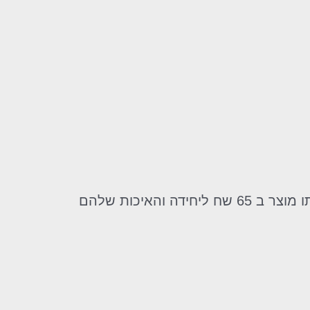
אני רוצה להגיד פשוט ואוו!! לא להאמין שאפשר לקנות 7 יחידות ב 100 ש"ח רכשתי בקניון את אותו מוצר ב 65 שח ליחידה והאיכות שלהם