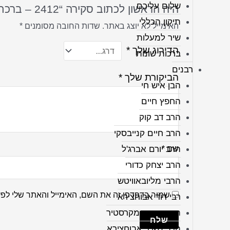
שלום עליכם
היה הראשון לכתוב סקירה “2412 – ברכת אשת חיל מעוצבת וצבעונית על קנבס או זכוכית”
תיקון הכללי
האימייל לא יוצג באתר.
שדות החובה מסומנים
*
שיר למעלות
הדירוג שלך
*
ברכות שונות
רבנים
הביקורת שלך
*
הבן איש חי
החפץ חיים
הרב דב קוק
הרב חיים קנייבסקי
הרב יורם אברג'ל
שם
*
הרב יצחק כדורי
הרבי מליובאוויטש
שמור בדפדפן זה את השם, האימייל והאתר שלי לפ
רבי דוד אבוחצירא
הרב ישעיה מקרסטיר
הרב מאיר אבוחצירא