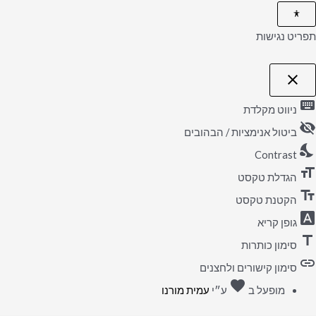
תפריט נגישות
close
פתיחה
וסגירה
keyboard
של
ניווט מקלדת
תפריט
visibility_off
הנגישות
ביטול אנימציות / הבהובים
nights_stay
Contrast
format_size
הגדלת טקסט
text_fields
הקטנת טקסט
font_download
גופן קריא
title
סימון כותרות
link
סימון קישורים ולחצנים
favorite
אהבה
מופעל ב
ע״י
עמית מורנו