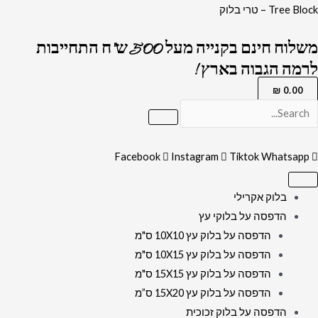
ילוג
כמות
Tree Block – טרי בלוק
תוכן
של
משלוח חינם בקנייה מעל 500 ש"ח התחייבות
2398
לרמה הגבוה בארץ !
–
ברכת
₪
0.00
שיר
למעלות
מעוצבת
Facebook
Instagram
Tiktok
Whatsapp
על
רקע
בלוק אקרילי
דמוי
הדפסה על בלוקי עץ
שיש
הדפסה על בלוק עץ 10X10 ס"מ
ופרחים
הדפסה על בלוק עץ 10X15 ס"מ
להדפסה
הדפסה על בלוק עץ 15X15 ס"מ
על
הדפסה על בלוק עץ 15X20 ס”מ
קנבס
הדפסה על בלוק זכוכית
או