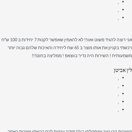
אני רוצה להגיד פשוט ואוו!! לא להאמין שאפשר לקנות 7 יחידות ב 100 ש"ח
רכשתי בקניון את אותו מוצר ב 65 שח ליחידה והאיכות שלהם גבוה יותר
משמעותית ! השירות היה נדיר בווצאפ ! ממליצה בחום!!!
לין אביטן
השירות הכי טוב שנתקלתי בו!!! תודה ענקית לכם רכשתי ישירות באתר