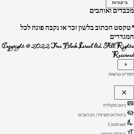
ביקורות
מכבדים ואוהבים
*טקסט הכתוב בלשון זכר או נקבה פונה לכל
המגדרים
Copyright © 2022 Tree Block Israel ltd. All Rights
Reserved
תפריט נגישות
close
פתיחה וסגירה של תפריט הנגישות
keyboard
ניווט מקלדת
visibility_off
ביטול אנימציות / הבהובים
nights_stay
Contrast
format_size
הגדלת טקסט