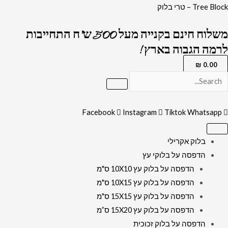
ילוג
כמות
Tree Block – טרי בלוק
תוכן
של
משלוח חינם בקנייה מעל 500 ש"ח התחייבות
2387
לרמה הגבוה בארץ !
-
תמונה
₪
0.00
מעוצבת
של
אגרת
Facebook
Instagram
Tiktok
Whatsapp
הרמב
ן
בלוק אקרילי
על
הדפסה על בלוקי עץ
רקע
הדפסה על בלוק עץ 10X10 ס"מ
דמוי
הדפסה על בלוק עץ 10X15 ס"מ
שיש
הדפסה על בלוק עץ 15X15 ס"מ
עם
הדפסה על בלוק עץ 15X20 ס”מ
נגיעות
הדפסה על בלוק זכוכית
זהב