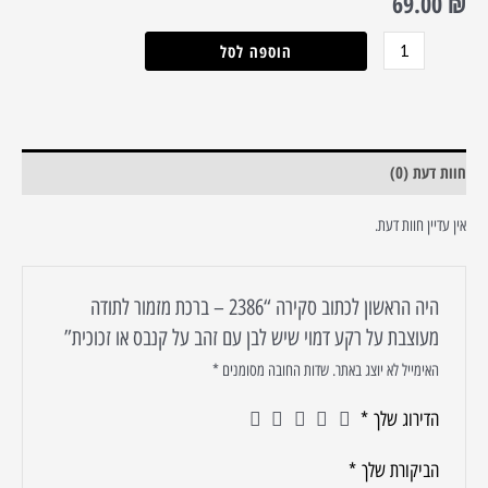
69.00
₪
לבן
הוספה לסל
עם
זהב
על
קנבס
חוות דעת (0)
או
זכוכית
אין עדיין חוות דעת.
היה הראשון לכתוב סקירה “2386 – ברכת מזמור לתודה
מעוצבת על רקע דמוי שיש לבן עם זהב על קנבס או זכוכית”
האימייל לא יוצג באתר.
שדות החובה מסומנים
*
הדירוג שלך
*
הביקורת שלך
*