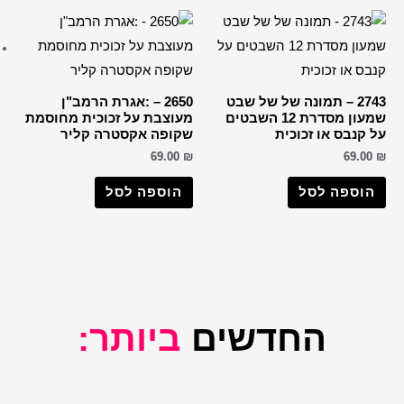
ברכות שונות
רבנים
הבן איש חי
החפץ חיים
2650 – :אגרת הרמב"ן
וצבת על זכוכית מחוסמת
הרב דב קוק
ופה אקסטרה קליר
הרב חיים קנייבסקי
69.0
הרב יורם אברג'ל
וספה לסל
הרב יצחק כדורי
הרבי מליובאוויטש
רבי דוד אבוחצירא
הרב ישעיה מקרסטיר
הרב מאיר אבוחצירא
יותר:
הרב מרדכי אליהו
הרב עובדיה יוסף
הרב קוק