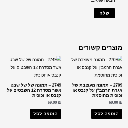
ברכה למקווה
הדלקת נרות
ברכת העסק
האש שלי
ברכת הבית
למנצח
מודים דרבנן
מזמור לתודה
נשמת כל חי
עלינו לשבח
פטום הקטורת
2749 – תמונה של של שבט
אשר מסדרת 12 השבטים על
פותח את ידיך
ס או זכוכית
קדיש על ישראל
69.0
שלום עליכם
וספה לסל
תיקון הכללי
שיר למעלות