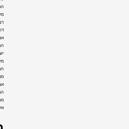
הרבי
מליובאוויטש
רבי
דוד
אבוחצירא
הרב
ישעיה
מקרסטיר
הרב
מאיר
אבוחצירא
הרב
מרדכי
אליהו
רבנים