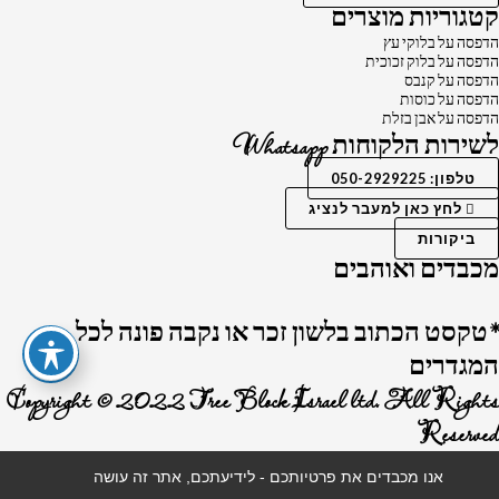
קטגוריות מוצרים
הדפסה על בלוקי עץ
הדפסה על בלוק זכוכית
הדפסה על קנבס
הדפסה על כוסות
הדפסה על אבן בזלת
לשירות הלקוחות Whatsapp
טלפון: 050-2929225
לחץ כאן למעבר לנציג
ביקורות
מכבדים ואוהבים
*טקסט הכתוב בלשון זכר או נקבה פונה לכל
המגדרים
Copyright © 2022 Tree Block Israel ltd. All Rights
Reserved
אנו מכבדים את פרטיותכם - לידיעתכם, אתר זה עושה