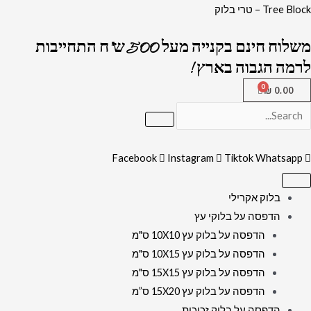
ילוג
כמות
Tree Block – טרי בלוק
תוכן
של
משלוח חינם בקנייה מעל 500 ש"ח התחייבות
2378
לרמה הגבוה בארץ !
-
ברכת
₪
0.00
מודים
דרבנן
מעוצבת
Facebook
Instagram
Tiktok
Whatsapp
לבית
כנסת
על
בלוק אקרילי
קנבס
הדפסה על בלוקי עץ
או
הדפסה על בלוק עץ 10X10 ס"מ
זכוכית
הדפסה על בלוק עץ 10X15 ס"מ
הדפסה על בלוק עץ 15X15 ס"מ
הדפסה על בלוק עץ 15X20 ס”מ
הדפסה על בלוק זכוכית