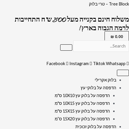
ילוג
כמות
Tree Block – טרי בלוק
תוכן
של
משלוח חינם בקנייה מעל 500 ש"ח התחייבות
2371
לרמה הגבוה בארץ !
-
ברכת
₪
0.00
התיקון
הכללי
בשילוב
Facebook
Instagram
Tiktok
Whatsapp
האש
שלי
בלוק אקרילי
על
הדפסה על בלוקי עץ
קנבס
הדפסה על בלוק עץ 10X10 ס"מ
או
הדפסה על בלוק עץ 10X15 ס"מ
זכוכית
הדפסה על בלוק עץ 15X15 ס"מ
הדפסה על בלוק עץ 15X20 ס”מ
הדפסה על בלוק זכוכית