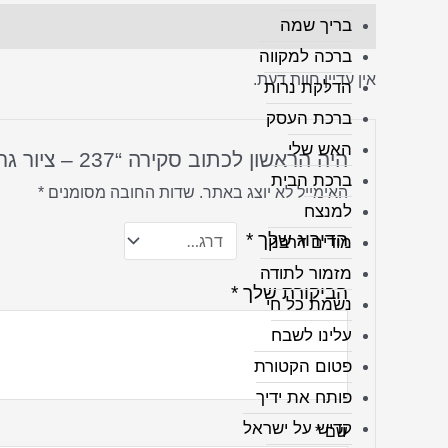
בריך שמה
חוות דעת (0)
ברכה למקווה
אין עדיין חוות דעת.
הדלקת נרות
ברכת העסק
האש שלי
היה הראשון לכתוב סקירה “237 – ציור גרפיטי צבעוני של הרבי מליובאוויטש על קנבס או זכוכית”
ברכת הבית
האימייל לא יוצג באתר.
שדות החובה מסומנים
*
למנצח
הדירוג שלך
*
מודים דרבנן
מזמור לתודה
הביקורת שלך
*
נשמת כל חי
עלינו לשבח
פטום הקטורת
פותח את ידיך
קדיש על ישראל
שם
*