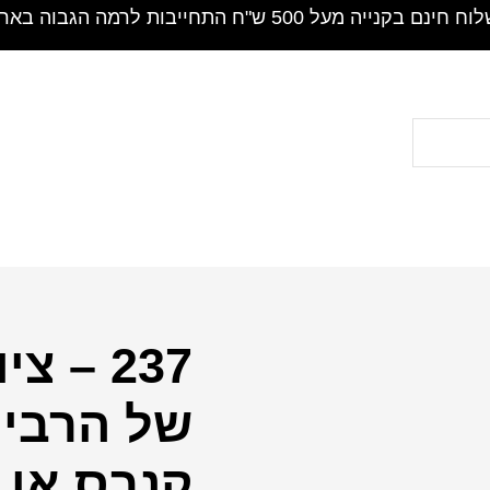
חינם בקנייה מעל 500 ש"ח התחייבות לרמה הגבוה בארץ !
237 – 
כמות
של
של הרבי 
237
-
קנבס או ז
ציור