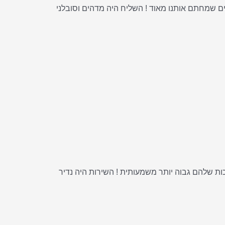
ככה זה יגיע , כל בלוק עטוף בצלופן במבצע של 7 יחידות ב 100 ש"ח , אתם אלופים שמחתם אותנו מאוד ! השליח היה מדהים וסובלני
שר לקנות 7 יחידות ב 100 ש"ח רכשתי בקניון את אותו מוצר ב 65 שח ליחידה והאיכות שלהם גבוה יותר משמעותית ! השירות היה נדיר