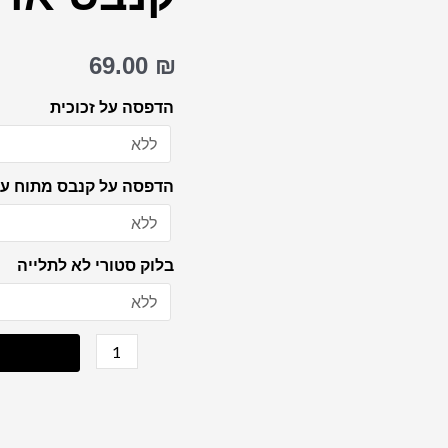
גרפיטי
צבעוני
69.00
₪
של
הרבי
הדפסה על זכוכית
מליובאוויטש
על
הדפסה על קנבס מתוח על
קנבס
או
זכוכית
בלוק סטורי לא לתלייה