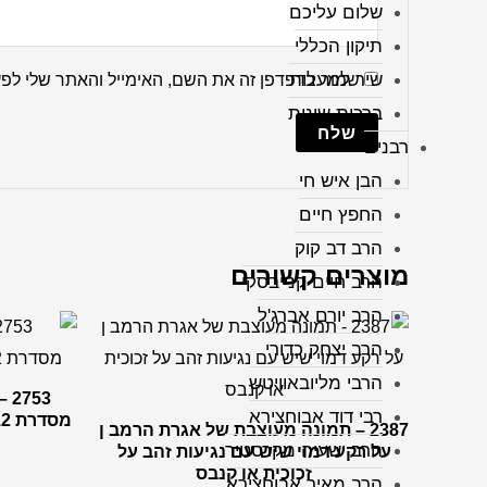
שלום עליכם
תיקון הכללי
שיר למעלות
שמור בדפדפן זה את השם, האימייל והאתר שלי לפ
ברכות שונות
רבנים
הבן איש חי
החפץ חיים
הרב דב קוק
מוצרים קשורים
הרב חיים קנייבסקי
הרב יורם אברג'ל
הרב יצחק כדורי
הרבי מליובאוויטש
53
רבי דוד אבוחצירא
מסדרת 12 השבטים על קנבס או זכוכית
2387 – תמונה מעוצבת של אגרת הרמב ן
הרב ישעיה מקרסטיר
על רקע דמוי שיש עם נגיעות זהב על
זכוכית או קנבס
הרב מאיר אבוחצירא