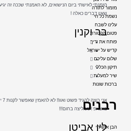
מזמור לתודה
שאין דברים כאלה !
נשמת כל חי
עלינו לשבח
בר וקנין
פטום הקטורת
פותח את ידיך
קדיש על ישראל
שלום עליכם
תיקון הכללי
שיר למעלות
ברכות שונות
רבנים
בווצאפ ! ממליצה בחום!!!
לין אביטן
הבן איש חי