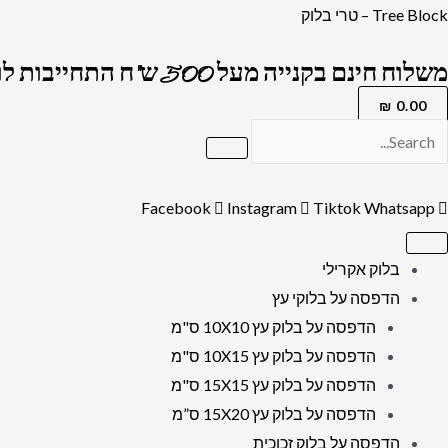
ילוג
כמות
Tree Block – טרי בלוק
תוכן
של
משלוח חינם בקנייה מעל 500 ש"ח התחייבות לרמה הגבוה בארץ !
2356
-
₪
0.00
תמונה
של
ברכת
Facebook
Instagram
Tiktok
Whatsapp
פותח
את
בלוק אקרילי
ידיך
הדפסה על בלוקי עץ
ומשביע
הדפסה על בלוק עץ 10X10 ס"מ
לכל
הדפסה על בלוק עץ 10X15 ס"מ
חי
הדפסה על בלוק עץ 15X15 ס"מ
רצון
הדפסה על בלוק עץ 15X20 ס”מ
הדפסה על בלוק זכוכית