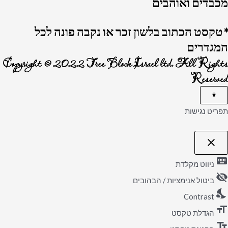
מכבדים ואוהבים
*טקסט הכתוב בלשון זכר או נקבה פונה לכל
המגדרים
Copyright © 2022 Tree Block Israel ltd. All Rights
Reserved
תפריט נגישות
close
פתיחה וסגירה של תפריט הנגישות
keyboard
ניווט מקלדת
visibility_off
ביטול אנימציות / הבהובים
nights_stay
Contrast
format_size
הגדלת טקסט
text_fields