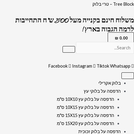
ילוג
כמות
Tree Block – טרי בלוק
תוכן
של
משלוח חינם בקנייה מעל 500 ש"ח התחייבות
2341
לרמה הגבוה בארץ !
-
ברכת
₪
0.00
מודים
דרבנן
מעוצבת
Facebook
Instagram
Tiktok
Whatsapp
להדפסה
על
בלוק אקרילי
קנבס
הדפסה על בלוקי עץ
או
הדפסה על בלוק עץ 10X10 ס"מ
זכוכית
הדפסה על בלוק עץ 10X15 ס"מ
הדפסה על בלוק עץ 15X15 ס"מ
הדפסה על בלוק עץ 15X20 ס”מ
הדפסה על בלוק זכוכית