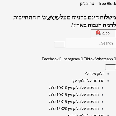
ילוג
כמות
Tree Block – טרי בלוק
תוכן
של
משלוח חינם בקנייה מעל 500 ש"ח התחייבות
2311
לרמה הגבוה בארץ !
-
ברכת
₪
0.00
פטום
הקטורת
על
Facebook
Instagram
Tiktok
Whatsapp
רקע
דמוי
קלף
בלוק אקרילי
להדפסה
הדפסה על בלוקי עץ
על
הדפסה על בלוק עץ 10X10 ס"מ
קנבס
הדפסה על בלוק עץ 10X15 ס"מ
או
הדפסה על בלוק עץ 15X15 ס"מ
זכוכית
הדפסה על בלוק עץ 15X20 ס”מ
הדפסה על בלוק זכוכית