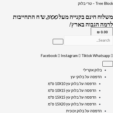
ילוג
כמות
Tree Block – טרי בלוק
תוכן
של
משלוח חינם בקנייה מעל 500 ש"ח התחייבות
2060
לרמה הגבוה בארץ !
-
ציור
₪
0.00
אבסטרקט
של
הכותל
Facebook
Instagram
Tiktok
Whatsapp
בגווני
לבן
בלוק אקרילי
וזהב
הדפסה על בלוקי עץ
על
הדפסה על בלוק עץ 10X10 ס"מ
קנבס
הדפסה על בלוק עץ 10X15 ס"מ
או
הדפסה על בלוק עץ 15X15 ס"מ
זכוכית
הדפסה על בלוק עץ 15X20 ס”מ
הדפסה על בלוק זכוכית