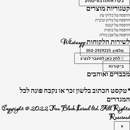
בקרו אותנו בטיקטוק
קטגוריות מוצרים
הדפסה על בלוקי עץ
הדפסה על בלוק זכוכית
הדפסה על קנבס
הדפסה על כוסות
הדפסה על אבן בזלת
לשירות הלקוחות Whatsapp
טלפון: 050-2929225
לחץ כאן למעבר לנציג
ביקורות
מכבדים ואוהבים
*טקסט הכתוב בלשון זכר או נקבה פונה לכל
המגדרים
Copyright © 2022 Tree Block Israel ltd. All Rights
Reserved