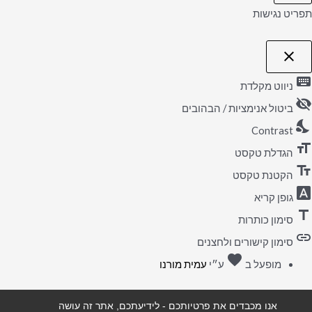
תפריט נגישות
close
פתיחה
וסגירה
keyboard
של
ניווט מקלדת
תפריט
visibility_off
הנגישות
ביטול אנימציות / הבהובים
nights_stay
Contrast
format_size
הגדלת טקסט
text_fields
הקטנת טקסט
font_download
גופן קריא
title
סימון כותרות
link
סימון קישורים ולחצנים
favorite
אהבה
מופעל ב
ע״י
עמית מורנו
אנו מכבדים את פרטיותכם - לידיעתכם, אתר זה עושה