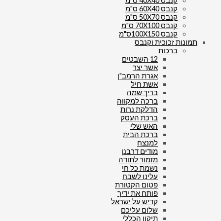
קנבס 40X40 ס"מ
קנבס 60X40 ס"מ
קנבס 50X70 ס"מ
קנבס 70X100 ס"מ
קנבס 100X150ס"מ
תמונות זכוכית וקנבס
ברכות
12 השבטים
אשר יצר
אגרת הרמב"ן
אשת חיל
בריך שמה
ברכה למקווה
הדלקת נרות
ברכת העסק
האש שלי
ברכת הבית
למנצח
מודים דרבנן
מזמור לתודה
נשמת כל חי
עלינו לשבח
פטום הקטורת
פותח את ידיך
קדיש על ישראל
שלום עליכם
תיקון הכללי