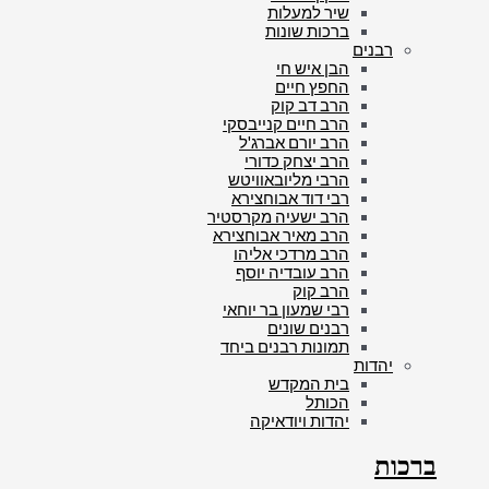
שיר למעלות
ברכות שונות
רבנים
הבן איש חי
החפץ חיים
הרב דב קוק
הרב חיים קנייבסקי
הרב יורם אברג'ל
הרב יצחק כדורי
הרבי מליובאוויטש
רבי דוד אבוחצירא
הרב ישעיה מקרסטיר
הרב מאיר אבוחצירא
הרב מרדכי אליהו
הרב עובדיה יוסף
הרב קוק
רבי שמעון בר יוחאי
רבנים שונים
תמונות רבנים ביחד
יהדות
בית המקדש
הכותל
יהדות ויודאיקה
ברכות