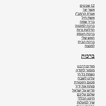
12 שבטים
אשר יצר
אגרת הרמב"ן
אשת חיל
בריך שמה
ברכה למקווה
הדלקת נרות
ברכת העסק
האש שלי
ברכת הבית
למנצח
ברכות
מודים דרבנן
מזמור לתודה
נשמת כל חי
עלינו לשבח
פטום הקטורת
פותח את ידיך
קדיש על ישראל
שלום עליכם
תיקון הכללי
שיר למעלות