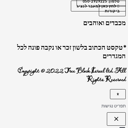
טלפון: 050-2929225
לחץ כאן למעבר לנציג
ביקורות
מכבדים ואוהבים
*טקסט הכתוב בלשון זכר או נקבה פונה לכל
המגדרים
Copyright © 2022 Tree Block Israel ltd. All
Rights Reserved
תפריט נגישות
close
פתיחה וסגירה של תפריט הנגישות