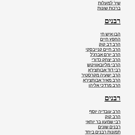
שיר למעלות
ברכות שונות
רבנים
הבן איש חי
החפץ חיים
הרב דב קוק
הרב חיים קנייבסקי
הרב יורם אברג'ל
הרב יצחק כדורי
הרבי מליובאוויטש
רבי דוד אבוחצירא
הרב ישעיה מקרסטיר
הרב מאיר אבוחצירא
הרב מרדכי אליהו
רבנים
הרב עובדיה יוסף
הרב קוק
רבי שמעון בר יוחאי
רבנים שונים
תמונות רבנים ביחד