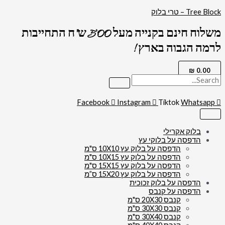
דילוג
כמות
Tree Block – טרי בלוק
של
לתוכן
2059
משלוח חינם בקנייה מעל 500 ש"ח התחייבות
-
ציור
לרמה הגבוה בארץ !
יהדות
של
משה
₪
0.00
רבנו
בקריעת
ים
סוף
Facebook
Instagram
Tiktok
Whatsapp
בלוק אקרילי
הדפסה על בלוקי עץ
הדפסה על בלוק עץ 10X10 ס"מ
הדפסה על בלוק עץ 10X15 ס"מ
הדפסה על בלוק עץ 15X15 ס"מ
הדפסה על בלוק עץ 15X20 ס”מ
הדפסה על בלוק זכוכית
הדפסה על קנבס
קנבס 20X30 ס"מ
קנבס 30X30 ס"מ
קנבס 30X40 ס"מ