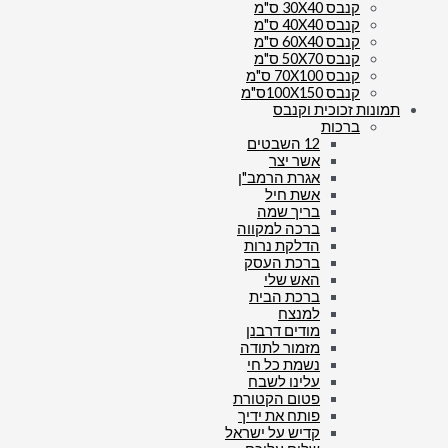
קנבס 30X40 ס"מ
קנבס 40X40 ס"מ
קנבס 60X40 ס"מ
קנבס 50X70 ס"מ
קנבס 70X100 ס"מ
קנבס 100X150ס"מ
תמונות זכוכית וקנבס
ברכות
12 השבטים
אשר יצר
אגרת הרמב"ן
אשת חיל
בריך שמה
ברכה למקווה
הדלקת נרות
ברכת העסק
האש שלי
ברכת הבית
למנצח
מודים דרבנן
מזמור לתודה
נשמת כל חי
עלינו לשבח
פטום הקטורת
פותח את ידיך
קדיש על ישראל