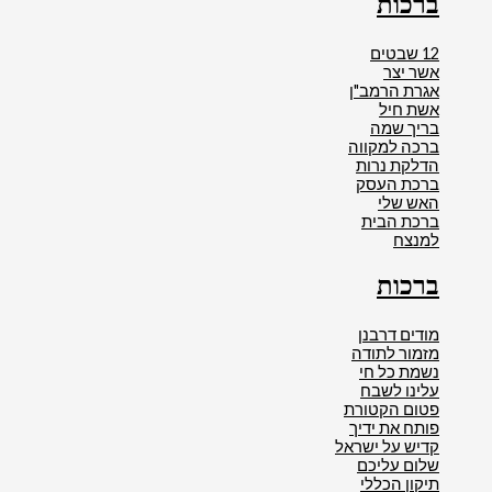
ברכות
12 שבטים
אשר יצר
אגרת הרמב"ן
אשת חיל
בריך שמה
ברכה למקווה
הדלקת נרות
ברכת העסק
האש שלי
ברכת הבית
למנצח
ברכות
מודים דרבנן
מזמור לתודה
נשמת כל חי
עלינו לשבח
פטום הקטורת
פותח את ידיך
קדיש על ישראל
שלום עליכם
תיקון הכללי