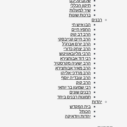
שלום עליכם
תיקון הכללי
שיר למעלות
ברכות שונות
רבנים
הבן איש חי
החפץ חיים
הרב דב קוק
הרב חיים קנייבסקי
הרב יורם אברג'ל
הרב יצחק כדורי
הרבי מליובאוויטש
רבי דוד אבוחצירא
הרב ישעיה מקרסטיר
הרב מאיר אבוחצירא
הרב מרדכי אליהו
הרב עובדיה יוסף
הרב קוק
רבי שמעון בר יוחאי
רבנים שונים
תמונות רבנים ביחד
יהדות
בית המקדש
הכותל
יהדות ויודאיקה