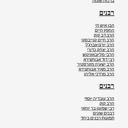
ברכות שונות
רבנים
הבן איש חי
החפץ חיים
הרב דב קוק
הרב חיים קנייבסקי
הרב יורם אברג'ל
הרב יצחק כדורי
הרבי מליובאוויטש
רבי דוד אבוחצירא
הרב ישעיה מקרסטיר
הרב מאיר אבוחצירא
הרב מרדכי אליהו
רבנים
הרב עובדיה יוסף
הרב קוק
רבי שמעון בר יוחאי
רבנים שונים
תמונות רבנים ביחד