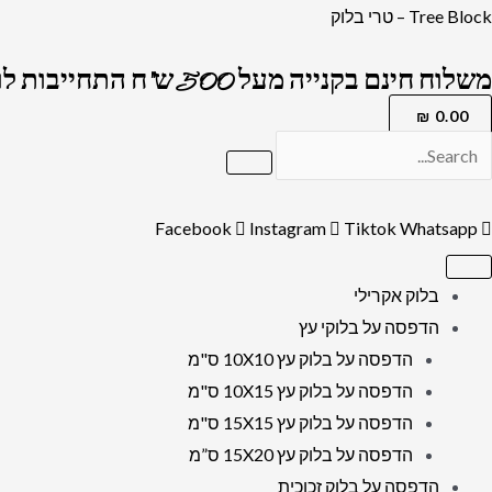
ילוג
כמות
Tree Block – טרי בלוק
תוכן
של
משלוח חינם בקנייה מעל 500 ש"ח התחייבות לרמה הגבוה בארץ !
2055
-
₪
0.00
ציור
יהדות
של
Facebook
Instagram
Tiktok
Whatsapp
משה
רבנו
בלוק אקרילי
בקריעת
הדפסה על בלוקי עץ
ים
הדפסה על בלוק עץ 10X10 ס"מ
סוף
הדפסה על בלוק עץ 10X15 ס"מ
להדפסה
הדפסה על בלוק עץ 15X15 ס"מ
על
הדפסה על בלוק עץ 15X20 ס”מ
קנבס
הדפסה על בלוק זכוכית